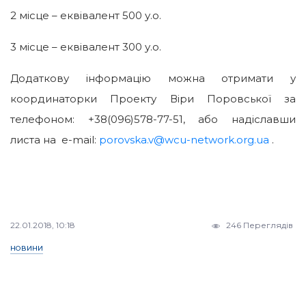
2 місце – еквівалент 500 у.о.
3 місце – еквівалент 300 у.о.
Додаткову інформацію можна отримати у
координаторки Проекту Віри Поровської за
телефоном: +38(096)578-77-51, або надіславши
листа на e-mail:
porovska.v@wcu-network.org.ua
.
22.01.2018, 10:18
246 Переглядів
НОВИНИ