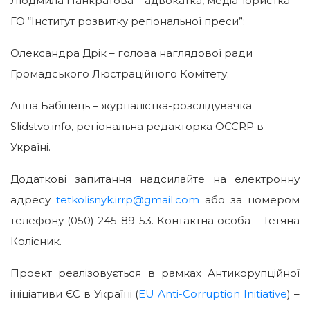
Людмила Панкратова – адвокатка, медіа-юристка
ГО “Інститут розвитку регіональної преси”;
Олександра Дрік – голова наглядової ради
Громадського Люстраційного Комітету;
Анна Бабінець – журналістка-розслідувачка
Slidstvo.info, регіональна редакторка OCCRP в
Україні.
Додаткові запитання надсилайте на електронну
адресу
tetkolisnyk.irrp@gmail.com
або за номером
телефону (050) 245-89-53. Контактна особа – Тетяна
Колісник.
Проект реалізовується в рамках Антикорупційної
ініціативи ЄС в Україні (
EU Anti-Corruption Initiative
) –