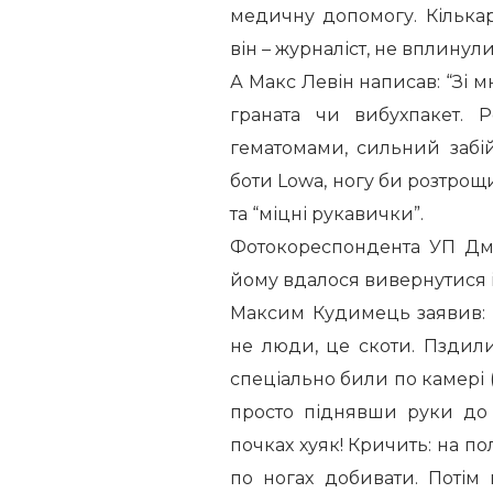
медичну допомогу. Кілька
він – журналіст, не вплинули
А Макс Левін написав: “Зі 
граната чи вибухпакет. 
гематомами, сильний забій
боти Lowa, ногу би розтрощи
та “міцні рукавички”.
Фотокореспондента УП Дми
йому вдалося вивернутися і
Максим Кудимець заявив: “
не люди, це скоти. Пздили
спеціально били по камері (
просто піднявши руки до 
почках хуяк! Кричить: на пол,
по ногах добивати. Потім