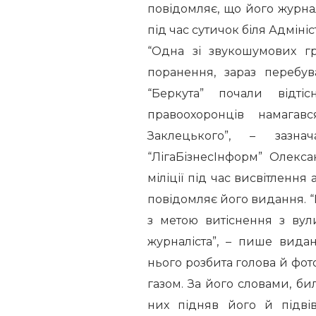
повідомляє, що його журна
під час сутичок біля Адмініс
“Одна зі звукошумових гр
поранення, зараз перебув
“Беркута” почали відті
правоохоронців намагав
Заклецького”, – зазна
“ЛігаБізнесІнформ” Олек
міліції під час висвітлення
повідомляє його видання. “П
з метою витіснення з вул
журналіста”, – пише вида
нього розбита голова й фот
газом. За його словами, бил
них підняв його й підві