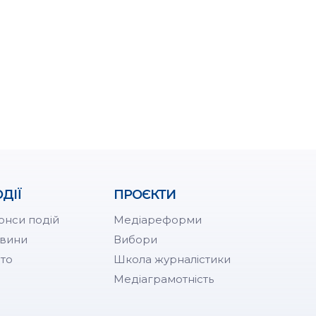
ДІЇ
ПРОЄКТИ
онси подій
Медіареформи
вини
Вибори
то
Школа журналістики
Медіаграмотність