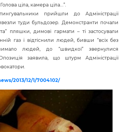
Голова ціла, камера ціла…”.
тингувальники прийшли до Адміністрації
ривезли туди бульдозер. Демонстранти почали
та” пляшки, димові гармати – ті застосували
нній газ і відтіснили людей, бивши “всіх без
чимало людей, до “швидкої” звернулися
позиція заявила, що штурм Адміністрації
вокатори.
news/2013/12/1/7004102/