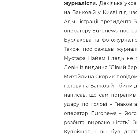
журналісти.
Декілька украї
на Банковій у Києві під ча
Адміністрації президента. 
оператору Euronews, постра
Бурлакова та фотожурналі
Також постраждав журналі
Мустафа Найем і ледь не 
Левін із видання “Лівий бе
Михайлина Скорик повідоми
голову на Банковій – били д
написав, що сам потрапив
удару по голові – “наковта
оператор Euronews – його
розбита, вирвано ніготь”. 
Купріянов, і він був дос