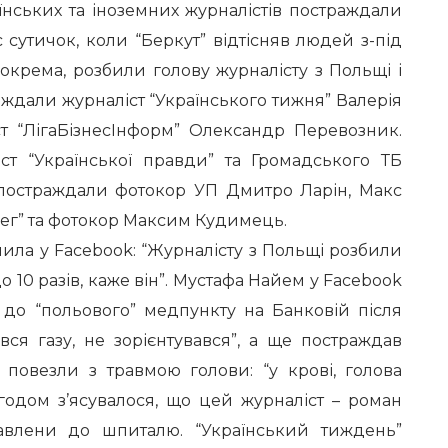
нських та іноземних журналістів постраждали
с сутичок, коли “Беркут” відтісняв людей з-під
Зокрема, розбили голову журналісту з Польщі і
ждали журналіст “Українського тижня” Валерія
ст “ЛігаБізнесІнформ” Олександр Перевозник.
ст “Української правди” та Громадського ТБ
постраждали фотокор УП Дмитро Ларін, Макс
рег” та фотокор Максим Кудимець.
ла у Facebook: “Журналісту з Польщі розбили
о 10 разів, каже він”. Мустафа Найем у Facebook
 до “польового” медпункту на Банковій після
вся газу, не зорієнтувався”, а ще постраждав
 повезли з травмою голови: “у крові, голова
Згодом з’ясувалося, що цей журналіст – роман
тавлени до шпиталю. “Український тиждень”