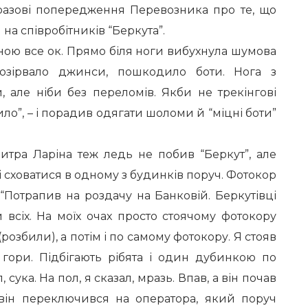
разові попередження Перевозника про те, що
 на співробітників “Беркута”.
мною все ок. Прямо біля ноги вибухнула шумова
Розірвало джинси, пошкодило боти. Нога з
, але ніби без переломів. Якби не трекінгові
ло”, – і порадив одягати шоломи й “міцні боти”
тра Ларіна теж ледь не побив “Беркут”, але
 сховатися в одному з будинків поруч. Фотокор
Потрапив на роздачу на Банковій. Беркутівці
 всіх. На моїх очах просто стоячому фотокору
розбили), а потім і по самому фотокору. Я стояв
гори. Підбігають рібята і один дубинкою по
 сука. На пол, я сказал, мразь. Впав, а він почав
 він переключився на оператора, який поруч