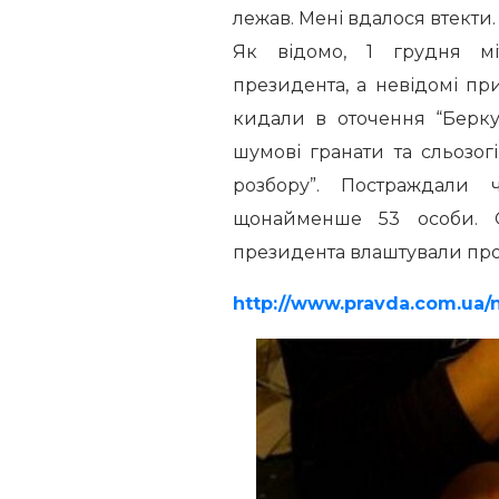
лежав. Мені вдалося втекти. 
Як відомо, 1 грудня мі
президента, а невідомі п
кидали в оточення “Берку
шумові гранати та сльозогі
розбору”. Постраждали 
щонайменше 53 особи. О
президента влаштували про
http://www.pravda.com.ua/