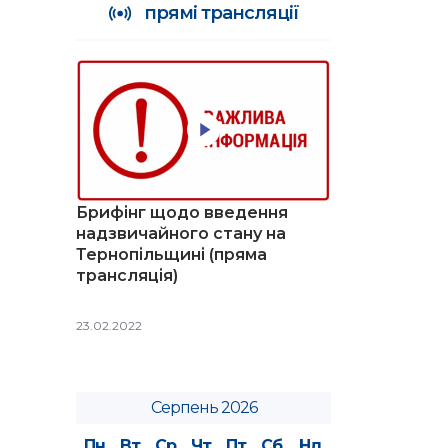
прямі трансляції
Брифінг щодо введення
надзвичайного стану на
Тернопільщині (пряма
трансляція)
23.02.2022
Серпень 2026
Пн
Вт
Ср
Чт
Пт
Сб
Нд