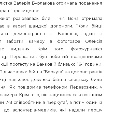
лістка Валерія Бурлакова отримала поранення
трації президента:
анат розірвалась біля її ніг. Вона отримала
ає в кареті швидкої допомоги. “Коли бійці
сняти демонстрантів з Банкової, один з
ся забрати камеру в фотографа Олексія
чає видання. Крім того, фотожурналіст
сандр Перевозник був побитий працівниками
 акції протесту на Банковій близько 16-ї години,
ід час атаки бійців “Беркута” на демонстрантів
иці Банкової, декілька бійців спецназу били
ння. Як повідомив телефоном Перевозник, у
окамера. Крім того, він надихався сльозогінним
и 7-8 співробітників “Беркута”, а потім один із
в до волонтерів-медиків, які надали першу