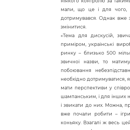
ніякого контролю за таки
мали, що це і для чого, 
дотримувався. Однак вже 
змінитися.
«Тема для дискусій, звич
приміром, українські виро
ринку – близько 500 міль
звичної назви, то матиму
побоювання небезпідставн
необхідно дотримуватися, 
мати перспективи у співроб
шампанським, і для інших н
і звикати до них. Можна, п
вже почали робити – ігр
коньяку. Взагалі ж весь ц