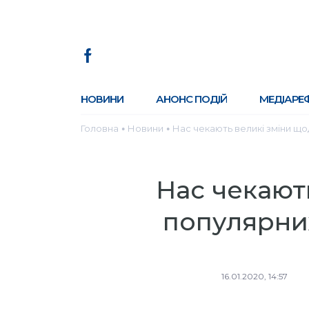
НОВИНИ
АНОНС ПОДІЙ
МЕДІАРЕ
Головна
Новини
Нас чекають великі зміни що
●
●
Нас чекают
популярних
16.01.2020, 14:57