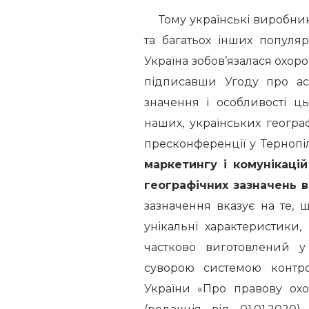
Тому українські виробник
та багатьох інших популя
Україна зобов’язалася охоро
підписавши Угоду про ас
значення і особливості ц
наших, українських географ
пресконференції у Тернопі
маркетингу і комунікаці
географічних зазначень в
зазначення вказує на те, щ
унікальні характеристики
частково виготовлений у 
суворою системою контро
України «Про правову охо