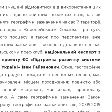
и змушені відмовитися від використання цих
рних і давно звичних іноземних назв, так як
няти географічні зазначення на своїй території,
оціацію з Європейським Союзом. Про суть,
ього процесу, а також про перспективи вже
ічних зазначень, і розповів детально під час
льському прес-клубі
національний експерт з
й проекту ЄС «Підтримка розвитку системи
 Україні» Іван Гайванович
. Отже, географічне
о продукт: походить з певної місцевості; має
, зумовлені місцем походження; повністю або
певній місцевості; має якість, гарантовану
лю. А саме географічне зазначення Закон
рону географічних зазначень» від 20.09.2019