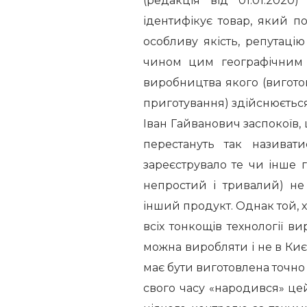
(редакція від 01.01.202
ідентифікує товар, який п
особливу якість, репутаці
чином цим географічним 
виробництва якого (виготов
приготування) здійснюється 
Іван Гайванович заспокоїв,
перестануть так називат
зареєструвало те чи інше г
непростий і тривалий) н
інший продукт. Однак той, 
всіх тонкощів технології в
можна виробляти і не в Києві
має бути виготовлена точно 
свого часу «народився» цей