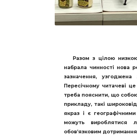
Разом з цілою низкою
набрала чинності нова р
зазначення, узгоджена 
Пересічному читачеві це
треба пояснити, що собою
прикладу, такі широковід
якраз і є географічними
можуть вироблятися л
обов’язковим дотриманням