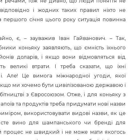
ми речами, тож не дивно, що люди поняття не
відповідно і жодних таких правил ніхто не
з першого січня цього року ситуація повинна
айно, є, – зауважив Іван Гайванович. – Так,
бники коньяку заявляють, що ємність їхнього
йонів доларів, і якщо вони відмовляться від
ть великі втрати. І треба сказати, що їхні
і. Але! Це вимога міжнародної угоди, якої
якщо ми хочемо бути цивілізованою державою і
ітництві з Євросоюзом. Отже, і для коньяку з
апоїв та продуктів треба придумати нові назви
риміром, використовувати видові назви, як це
исте вино для шампанського чи бренді для
ей процес не швидкий і не може мати якогось