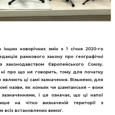
 інших новорічних змін з 1 січня 2020-го
едакція рамкового закону про географічні
з законодавством Європейського Союзу.
 ні про що не говорить, тому для початку
 являють ці самі зазначення. Візьмемо, для
омі назви, як коньяк чи шампанське – вони
 зазначеннями, і це означає, що ці напої
ише на чітко визначеній території з
 всіх встановлених вимог.