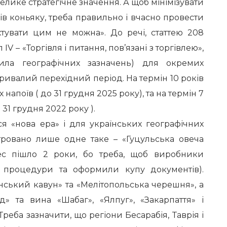
велике стратегічне значення. А щоб мінімізувати
ів коньяку, треба правильно і вчасно провести
хтувати цим не можна». До речі, статтею 208
IV – «Торгівля і питання, пов’язані з торгівлею»,
ила географічних зазначень) для окремих
ривалий перехідний період. На термін 10 років
 напоїв ( до 31 грудня 2025 року), та на термін 7
 31 грудня 2022 року ).
я «нова ера» і для українських географічних
тровано лише одне таке – «Гуцульська овеча
с пішло 2 роки, бо треба, щоб виробники
і процедури та оформили купу документів).
нський кавун» та «Мелітопольська черешня», а
д» та вина «Шабаг», «Ялпуг», «Закарпаття» і
реба зазначити, що регіони Бесарабія, Таврія і