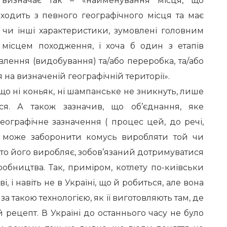
0) визначає так – «найменування місця, що
оходить з певного географічного місця та має
ю чи інші характеристики, зумовлені головним
місцем походження, і хоча б один з етапів
лення (видобування) та/або переробка, та/або
на визначеній географічній території».
 що ні коньяк, ні шампанське не зникнуть, лише
ися. А також зазначив, що об’єднання, яке
еографічне зазначення ( процес цей, до речі,
е може заборонити комусь виробляти той чи
хто його виробляє, зобов’язаний дотримуватися
иробництва. Так, приміром, котлету по-київськи
, і навіть не в Україні, що й робиться, але вона
за такою технологією, як її виготовляють там, де
 рецепт. В Україні до останнього часу не було