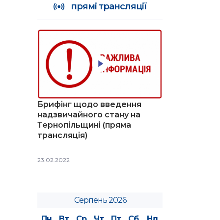
прямі трансляції
Брифінг щодо введення
надзвичайного стану на
Тернопільщині (пряма
трансляція)
23.02.2022
Серпень 2026
Пн
Вт
Ср
Чт
Пт
Сб
Нд