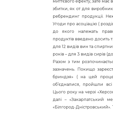
миттєвого ефекту, зате має 
збитки, як от для виробник
ребрендинг продукції. Не
Угоди про асоціацію ( розділ 
до якого належать прав
продуктів введено досить т
для 12 видів вин та спиртних
років – для 3 видів сирів (до
Разом з тим розпочинаєтьс
зазначень. Покищо зареєс
бриндзя» ( на цей проце
об’єдналися, пройшли вс
Цього року на черзі «Херсо
далі – «Закарпатський ме
«Білгород-Дністровський». Т