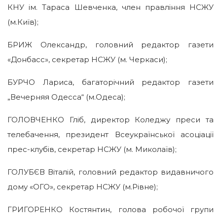
КНУ ім. Тараса Шевченка, член правління НСЖУ
(м.Київ);
БРИЖ Олександр, головний редактор газети
«Донбасс», секретар НСЖУ (м. Черкаси);
БУРЧО Лариса, багаторічний редактор газети
„Вечерняя Одесса“ (м.Одеса);
ГОЛОВЧЕНКО Гліб, директор Коледжу преси та
телебачення, президент Всеукраїнської асоціації
прес-клубів, секретар НСЖУ (м. Миколаїв);
ГОЛУБЄВ Віталій, головний редактор видавничого
дому «ОГО», секретар НСЖУ (м.Рівне);
ГРИГОРЕНКО Костянтин, голова робочої групи