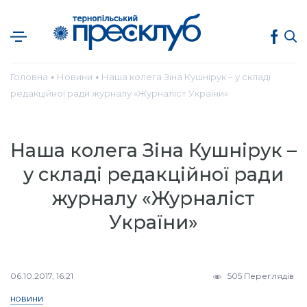
Головна
Новини
Наша колега Зіна Кушнірук – у складі
●
●
редакційної ради журналу «Журналіст України»
Наша колега Зіна Кушнірук –
у складі редакційної ради
журналу «Журналіст
України»
06.10.2017, 16:21
505 Переглядів
НОВИНИ