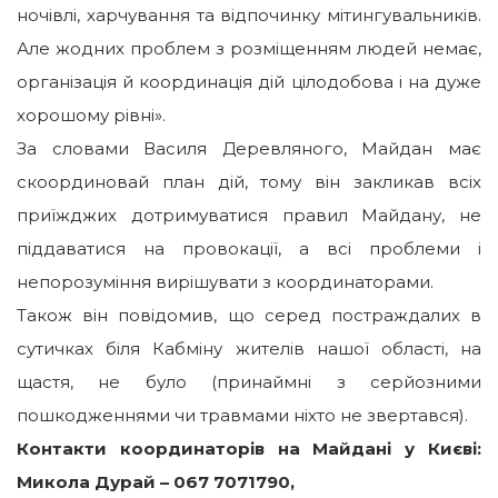
ночівлі, харчування та відпочинку мітингувальників.
Але жодних проблем з розміщенням людей немає,
організація й координація дій цілодобова і на дуже
хорошому рівні».
За словами Василя Деревляного, Майдан має
скоординовай план дій, тому він закликав всіх
приїжджих дотримуватися правил Майдану, не
піддаватися на провокації, а всі проблеми і
непорозуміння вирішувати з координаторами.
Також він повідомив, що серед постраждалих в
сутичках біля Кабміну жителів нашої області, на
щастя, не було (принаймні з серйозними
пошкодженнями чи травмами ніхто не звертався).
Контакти координаторів на Майдані у Києві:
Микола Дурай – 067 7071790,