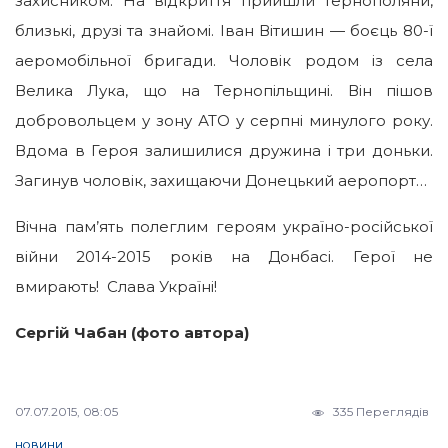
захисником. На відкриття прийшли тернополяни,
близькі, друзі та знайомі. Іван Вітишин — боєць 80-ї
аеромобільної бригади. Чоловік родом із села
Велика Лука, що на Тернопільщині. Він пішов
добровольцем у зону АТО у серпні минулого року.
Вдома в Героя залишилися дружина і три доньки.
Загинув чоловік, захищаючи Донецький аеропорт…
Вічна пам’ять полеглим героям україно-російської
війни 2014-2015 років на Донбасі. Герої не
вмирають! Слава Україні!
Сергій Чабан (фото автора)
07.07.2015, 08:05
335 Переглядів
НОВИНИ