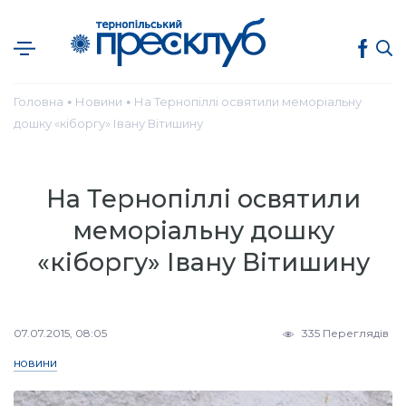
Головна
Новини
На Тернопіллі освятили меморіальну
●
●
дошку «кіборгу» Івану Вітишину
На Тернопіллі освятили
меморіальну дошку
«кіборгу» Івану Вітишину
07.07.2015, 08:05
335 Переглядів
НОВИНИ