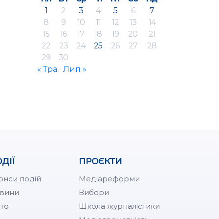
1
2
3
4
5
6
7
8
9
10
11
12
13
14
15
16
17
18
19
20
21
22
23
24
25
26
27
28
29
30
« Тра
Лип »
ДІЇ
ПРОЄКТИ
онси подій
Медіареформи
вини
Вибори
то
Школа журналістики