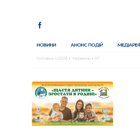
НОВИНИ
АНОНС ПОДІЙ
МЕДІАРЕ
Головна
2026
Червень
07
●
●
●