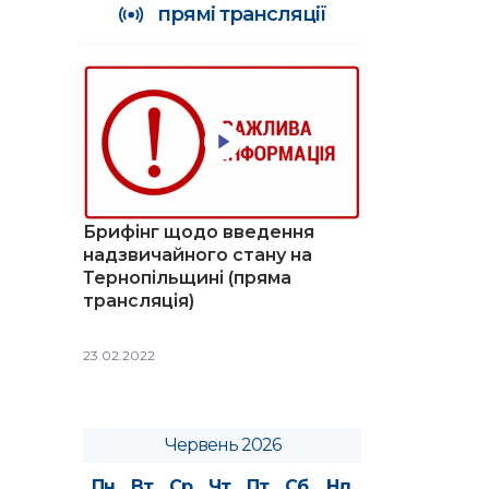
прямі трансляції
Брифінг щодо введення
надзвичайного стану на
Тернопільщині (пряма
трансляція)
23.02.2022
Червень 2026
Пн
Вт
Ср
Чт
Пт
Сб
Нд