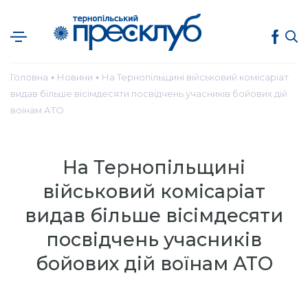
Головна
Новини
На Тернопільщині військовий комісаріат
●
●
видав більше вісімдесяти посвідчень учасників бойових дій
воїнам АТО
На Тернопільщині
військовий комісаріат
видав більше вісімдесяти
посвідчень учасників
бойових дій воїнам АТО