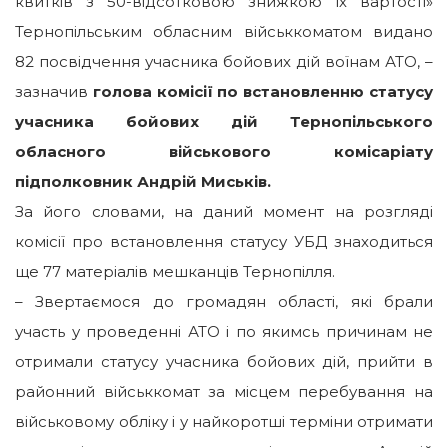
квитків з 50-відсотковою знижкою їх вартості»
Тернопільським обласним військкоматом видано
82 посвідчення учасника бойових дій воїнам АТО, –
зазначив
голова комісії по встановленню статусу
учасника бойових дій Тернопільського
обласного військового комісаріату
підполковник Андрій Миськів.
За його словами, на даний момент на розгляді
комісії про встановлення статусу УБД знаходиться
ще 77 матеріалів мешканців Тернопілля.
– Звертаємося до громадян області, які брали
участь у проведенні АТО і по якимсь причинам не
отримали статусу учасника бойових дій, прийти в
районний військкомат за місцем перебування на
військовому обліку і у найкоротші терміни отримати