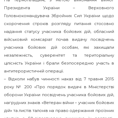
Президента України – Верховного
Головнокомандувача Збройних Сил України щодо
скорочення строків розгляду питання стосовно
надання статусу учасника бойових дій, обласний
військовий комісаріат почав видачу посвідчень
учасника бойових дій особам, які захищали
незалежність, суверенітет та територіальну
цілісність України і брали безпосередню участь в
антитерористичній операції.
– Відколи набув чинності наказ від 7 травня 2015
року № 200 «Про порядок видачі в Міністерстві
оборони України посвідчень учасника бойових дій,
нагрудних знаків «Ветеран війни – учасник бойових
дій» та листів талонів на право одержання проїзних