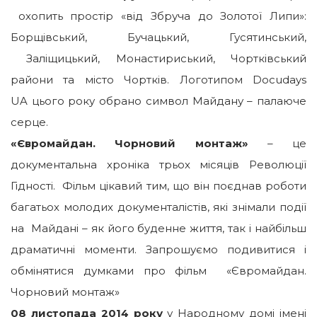
охопить простір «від Збруча до Золотої Липи»:
Борщівський, Бучацький, Гусятинський,
Заліщицький, Монастириський, Чортківський
райони та місто Чортків. Логотипом Docudays
UA цього року обрано символ Майдану – палаюче
серце.
«Євромайдан. Чорновий монтаж»
– це
документальна хроніка трьох місяців Революції
Гідності. Фільм цікавий тим, що він поєднав роботи
багатьох молодих документалістів, які знімали події
на Майдані – як його буденне життя, так і найбільш
драматичні моменти. Запрошуємо подивитися і
обмінятися думками про фільм «Євромайдан.
Чорновий монтаж»
08 листопад
а 2014 року
у Народному домі імені