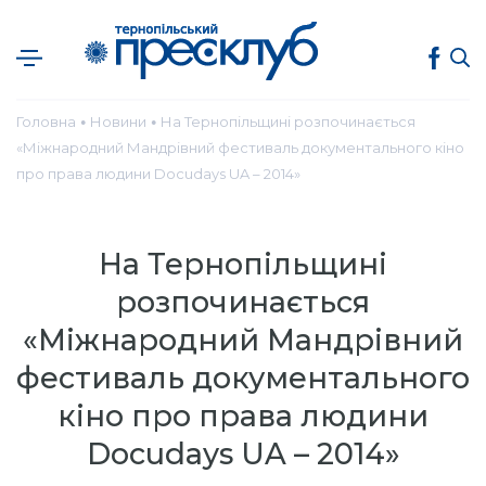
Головна
Новини
На Тернопільщині розпочинається
●
●
«Міжнародний Мандрівний фестиваль документального кіно
про права людини Docudays UA – 2014»
На Тернопільщині
розпочинається
«Міжнародний Мандрівний
фестиваль документального
кіно про права людини
Docudays UA – 2014»