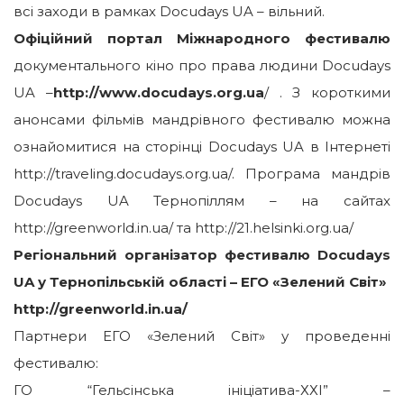
всі заходи в рамках Docudays UA – вільний.
Офіційний портал Міжнародного фестивалю
документального кіно про права людини Docudays
UA –
http://www.docudays.org.ua
/ . З короткими
анонсами фільмів мандрівного фестивалю можна
ознайомитися на сторінці Docudays UA в Інтернеті
http://traveling.docudays.org.ua/. Програма мандрів
Docudays UA Тернопіллям – на сайтах
http://greenworld.in.ua/ та http://21.helsinki.org.ua/
Регіональний організатор фестивалю Docudays
UA у Тернопільській області – ЕГО «Зелений Світ»
http://greenworld.in.ua/
Партнери ЕГО «Зелений Світ» у проведенні
фестивалю:
ГО “Гельсінська ініціатива-ХХІ” –