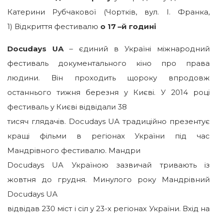
Катерини Рубчакової (Чортків, вул. І. Франка,
1) Відкриття фестивалю
о 17 –й годині
Docudays UA
– єдиний в Україні міжнародний
фестиваль документального кіно про права
людини. Він проходить щороку впродовж
останнього тижня березня у Києві. У 2014 році
фестиваль у Києві відвідали 38
тисяч глядачів. Docudays UA традиційно презентує
кращі фільми в регіонах України під час
Мандрівного фестивалю. Мандри
Docudays UA Україною зазвичай тривають із
жовтня до грудня. Минулого року Мандрівний
Docudays UA
відвідав 230 міст і сіл у 23-х регіонах України. Вхід на