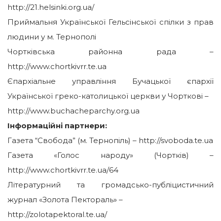
http://21.helsinki.org.ua/
Приймальня Української Гельсінської спілки з прав
людини у м. Тернополі
Чортківська районна рада –
http://www.chortkivrr.te.ua
Єпархіальне управління Бучацької єпархії
Української греко-католицької церкви у Чорткові –
http://www.buchacheparchy.org.ua
Інформаційні партнери:
Газета “Свобода” (м. Тернопіль) – http://svoboda.te.ua
Газета «Голос народу» (Чортків) –
http://www.chortkivrr.te.ua/64
Літературний та громадсько-публіцистичний
журнал «Золота Пектораль» –
http://zolotapektoral.te.ua/