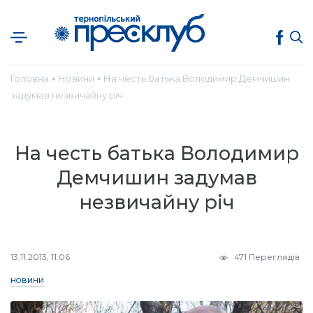
Головна
Новини
На честь батька Володимир Демчишин
●
●
задумав незвичайну річ
На честь батька Володимир
Демчишин задумав
незвичайну річ
13.11.2013, 11:06
471 Переглядів
НОВИНИ