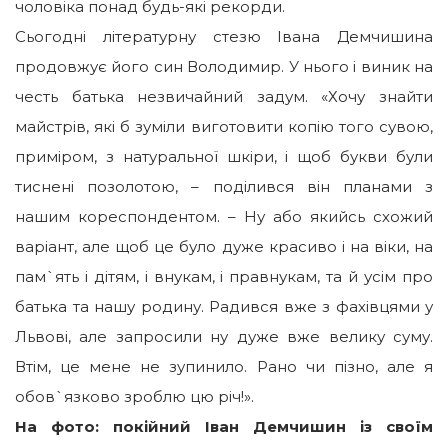
чоловіка понад будь-які рекорди.
Сьогодні літературну стезю Івана Демчишина
продовжує його син Володимир. У нього і виник на
честь батька незвичайний задум. «Хочу знайти
майстрів, які б зуміли виготовити копію того сувою,
приміром, з натуральної шкіри, і щоб букви були
тиснені позолотою, – поділився він планами з
нашим кореспондентом. – Ну або якийсь схожий
варіант, але щоб це було дуже красиво і на віки, на
пам`ять і дітям, і внукам, і правнукам, та й усім про
батька та нашу родину. Радився вже з фахівцями у
Львові, але запросили ну дуже вже велику суму.
Втім, це мене не зупинило. Рано чи пізно, але я
обов`язково зроблю цю річ!».
На фото: покійний Іван Демчишин із своїм