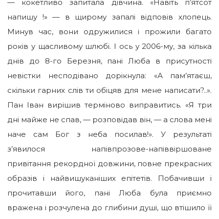
— кокетливо запитала дівчина. «Навіть п’ятсот
напишу !» — в щирому запалі відповів хлопець.
Минув час, вони одружилися і прожили багато
років у щасливому шлюбі. І ось у 2006-му, за кілька
днів до 8-го Березня, пані Люба в присутності
невістки несподівано дорікнула: «А пам’ятаєш,
скільки гарних слів ти обіцяв для мене написати?..».
Пан Іван вирішив терміново виправитись. «Я три
дні майже не спав, — розповідав він, — а слова мені
наче сам Бог з неба посилав!». У результаті
з’явилося напівпрозове-напіввіршоване
привітання рекордної довжини, повне прекрасних
образів і найвишуканіших епітетів. Побачивши і
прочитавши його, пані Люба була приємно
вражена і розчулена до глибини душі, що втішило її