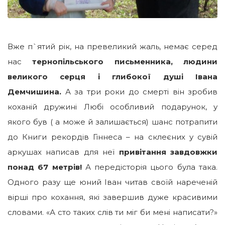
Вже п`ятий рік, на превеликий жаль, немає серед
нас
тернопільського письменника, людини
великого серця і глибокої душі Івана
Демчишина.
А за три роки до смерті він зробив
коханій дружині Любі особливий подарунок, у
якого був ( а може й залишається) шанс потрапити
до Книги рекордів Гіннеса – на склеєних у сувій
аркушах написав для неї
привітання завдовжки
понад 67 метрів!
А передісторія цього була така.
Одного разу ще юний Іван читав своїй нареченій
вірші про кохання, які завершив дуже красивими
словами.
«А сто таких слів ти міг би мені написати?»