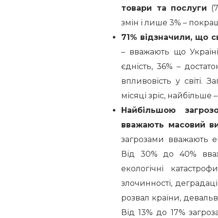
товари та послуги
(7
змін і лише 3% – покра
71% відзначили, що с
– вважають що Україні
єдність, 36% – достат
впливовість у світі. З
місяці зріс, найбільше 
Найбільшою загроз
вважають масовий ви
загрозами вважають е
Від 30% до 40% вваж
екологічні катастроф
злочинності, деградац
розвал країни, девальв
Від 13% до 17% загроз