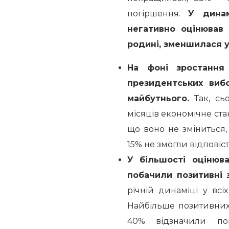
погіршення.
У динам
негативно оцінював 
родині, зменшилася у
На фоні зростання 
президентських вибо
майбутнього.
Так, сь
місяців економічне ста
що воно не зміниться,
15% не змогли відповіс
У більшості оцінюв
побачили позитивні з
річній динаміці у всі
Найбільше позитивних
40% відзначили по