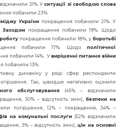
відзначили 31%. У
ситуації зі свободою слова
ння побачили 23%.
іміджу України
покращення побачили 21%. У
із Заходом
покращення побачили 19%. Щодо
роботу
покращення побачили 18%, у
боротьбі
щення побачили 17%. Щодо
політичної
ння побачили 14%. У
вирішенні питання війни
 побачили 13%.
итивну динаміку у ряді сфер респонденти
огіршення. Так, швидше негативно оцінили
ного обслуговування
(45% – відзначили
ращення, 30% – відсутність змін),
безпеки на
или погіршення, 12% – покращення, 34% –
фів на комунальні послуги
(52% відзначили
щення, 3% – відсутність змін),
цін на основні