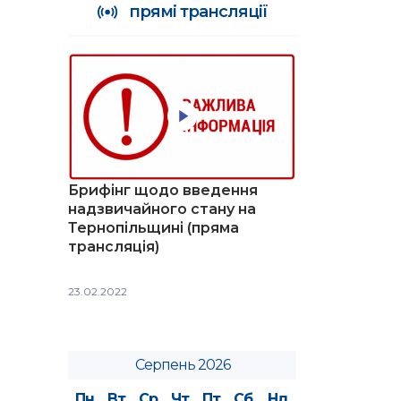
прямі трансляції
Брифінг щодо введення
надзвичайного стану на
Тернопільщині (пряма
трансляція)
23.02.2022
Серпень 2026
Пн
Вт
Ср
Чт
Пт
Сб
Нд