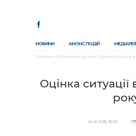
НОВИНИ
АНОНС ПОДІЙ
МЕДІАРЕ
Головна
Громадська думка
Оцінка ситуації в к
●
●
Оцінка ситуації в
рок
24.10.2019, 13:03
ГР