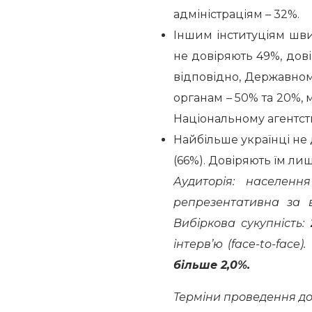
адміністраціям – 32%.
Іншим інституціям швид
не довіряють 49%, дові
відповідно, Державном
органам – 50% та 20%, 
Національному агентству
Найбільше українці не 
(66%). Довіряють їм лиш
Аудиторія: населенн
репрезентативна за в
Вибіркова сукупність:
інтерв’ю (face-to-fac
більше 2,0%.
Терміни проведення д