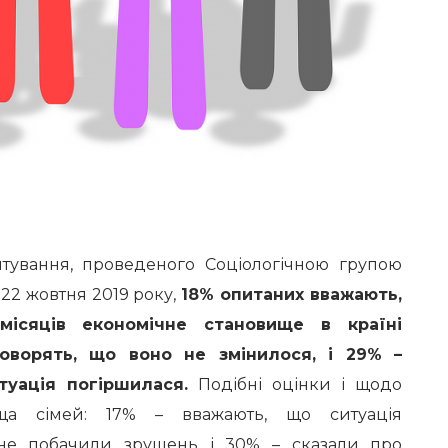
питування, проведеного Соціологічною групою
-22 жовтня 2019 року,
18% опитаних вважають,
місяців економічне становище в країні
оворять, що воно не змінилося, і 29% –
уація погіршилася.
Подібні оцінки і щодо
ища сімей: 17% – вважають, що ситуація
не побачили зрушень і 30% – сказали про