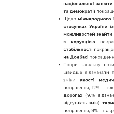
національної валюти
та демократії
покраше
Щодо
міжнародного 
стосунках України 
можливостей знайти 
з корупцією
покра
стабільності
покраще
на Донбасі
покращення
Попри загальну поз
швидше відзначали п
зміни
якості медич
погіршення, 12% – пок
дорогах
(46% відзнач
відсутність змін),
тари
погіршення, 8% – покра