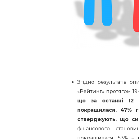
Згідно результатів о
«Рейтинг» протягом 19
що за останні 12 
покращилася, 47% г
стверджують, що сит
фінансового станов
покращилася, 53% – 