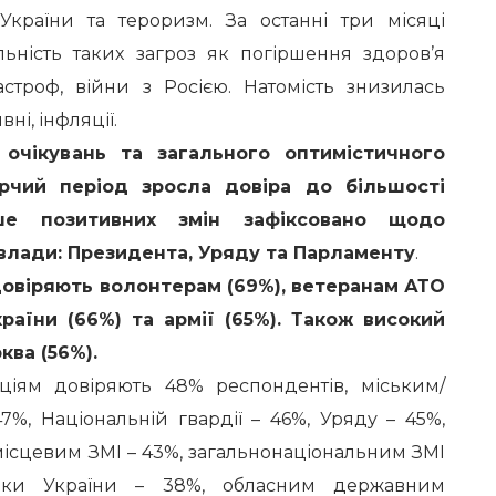
України та тероризм. За останні три місяці
льність таких загроз як погіршення здоров’я
тастроф, війни з Росією. Натомість знизилась
ні, інфляції.
 очікувань та загального оптимістичного
рчий період зросла довіра до більшості
ше позитивних змін зафіксовано щодо
влади: Президента, Уряду та Парламенту
.
довіряють волонтерам (69%), ветеранам АТО
раїни (66%) та армії (65%). Також високий
ква (56%).
ціям довіряють 48% респондентів, міським/
7%, Національній гвардії – 46%, Уряду – 45%,
 місцевим ЗМІ – 43%, загальнонаціональним ЗМІ
еки України – 38%, обласним державним