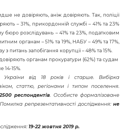
ше не довіряють, аніж довіряють. Так, поліції
ряють – 31%, прикордонній службі – 41% та 23%
у бюро розслідувань – 41% та 23%, податковим
митним органам – 51% та 19%, НАБУ – 49% та 17%,
 з питань запобігання корупції – 48% та 15%.
довіряють органам прокуратури (62%) та судам
е 14-15%.
я України від 18 років і старше. Вибірка
іком, статтю, регіонами і типом поселення.
2500 респондентів
. Особисте формалізоване
e). Помилка репрезентативності дослідження:
не
ослідження:
19-22 жовтня 2019 р.