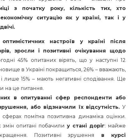
іці з початку року, кількість тих, хто
економічну ситуацію як у країні, так і у
двічі.
оптимістичних настроїв у країні після
рів, зросли і позитивні очікування щодо
огодні 45% опитаних вірять, що у наступні 12
новище в Україні покращиться, 26% – вважають,
 і лише 15% – мають негативні сподівання. Ще
ти на це питання.
аних в опитуванні сфер респонденти або
рушення, або відзначили їх відсутність.
У
х сферах помітна позитивна динаміка оцінки.
 змін опитані побачили
у стані доріг
: майже
кращення. Позитивні зрушення
в курсі