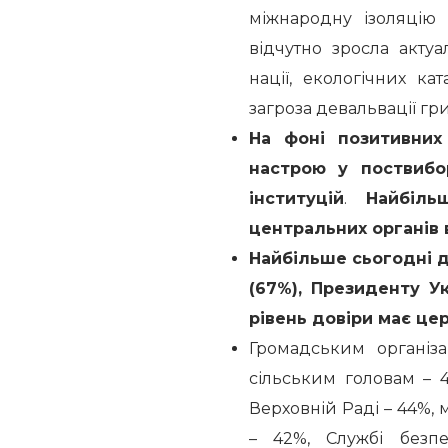
міжнародну ізоляцію 
відчутно зросла актуа
нації, екологічних ка
загроза девальвації грив
На фоні позитивних
настрою у поствибо
інституцій
.
Найбіль
центральних органів 
Найбільше сьогодні 
(67%), Президенту Ук
рівень довіри має цер
Громадським організа
сільським головам – 4
Верховній Раді – 44%,
– 42%, Службі безп