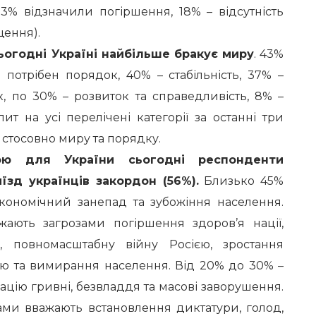
3% відзначили погіршення, 18% – відсутність
щення).
ьогодні Україні найбільше бракує миру
. 43%
 потрібен порядок, 40% – стабільність, 37% –
ок, по 30% – розвиток та справедливість, 8% –
апит на усі перелічені категорії за останні три
– стосовно миру та порядку.
ою для України сьогодні респонденти
їзд українців закордон (56%).
Близько 45%
кономічний занепад та зубожіння населення.
ають загрозами погіршення здоров’я нації,
и, повномасштабну війну Росією, зростання
ію та вимирання населення. Від 20% до 30% –
ацію гривні, безвладдя та масові заворушення.
ами вважають встановлення диктатури, голод,