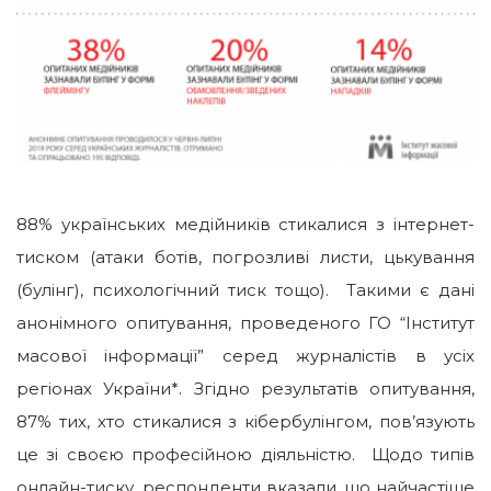
88% українських медійників стикалися з інтернет-
тиском (атаки ботів, погрозливі листи, цькування
(булінг), психологічний тиск тощо). Такими є дані
анонімного опитування, проведеного ГО “Інститут
масової інформації” серед журналістів в усіх
регіонах України*. Згідно результатів опитування,
87% тих, хто стикалися з кібербулінгом, пов’язують
це зі своєю професійною діяльністю. Щодо типів
онлайн-тиску, респонденти вказали, що найчастіше