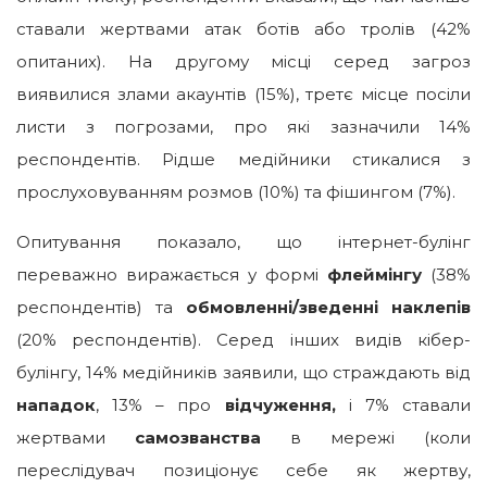
ставали жертвами атак ботів або тролів (42%
опитаних). На другому місці серед загроз
виявилися злами акаунтів (15%), третє місце посіли
листи з погрозами, про які зазначили 14%
респондентів. Рідше медійники стикалися з
прослуховуванням розмов (10%) та фішингом (7%).
Опитування показало, що інтернет-булінг
переважно виражається у формі
флеймінгу
(38%
респондентів) та
обмовленні/зведенні наклепів
(20% респондентів). Серед інших видів кібер-
булінгу, 14% медійників заявили, що страждають від
нападок
, 13% – про
відчуження,
і 7% ставали
жертвами
самозванства
в мережі (коли
переслідувач позиціонує себе як жертву,