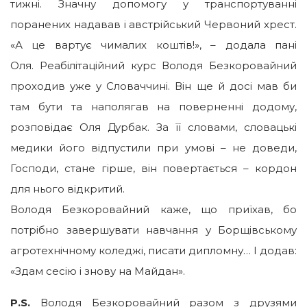
тижні. Значну допомогу у транспортуванні
поранених надавав і австрійський Червоний хрест.
«А це вартує чималих коштів!», – додала пані
Оля. Реабілітаційний курс Володя Безкоровайний
проходив уже у Словаччині. Він ще й досі мав би
там бути та наполягав на поверненні додому,
розповідає Оля Дурбак. За її словами, словацькі
медики його відпустили при умові – не доведи,
Господи, стане гірше, він повертається – кордон
для нього відкритий.
Володя Безкоровайний каже, що приїхав, бо
потрібно завершувати навчання у Борщівському
агротехнічному коледжі, писати дипломну… І додав:
«Здам сесію і знову на Майдан».
P.S.
Володя Безкоровайний разом з друзями