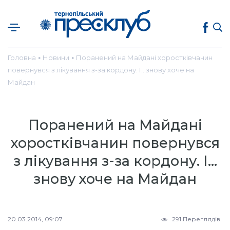
Головна
Новини
Поранений на Майдані хоростківчанин
●
●
повернувся з лікування з-за кордону. І…знову хоче на
Майдан
Поранений на Майдані
хоростківчанин повернувся
з лікування з-за кордону. І…
знову хоче на Майдан
20.03.2014, 09:07
291 Переглядів