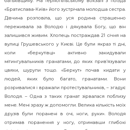
батьківщину. На тернопільському вокзалі з поїзда
«Братислава-Київ» його зустрічала молодша сестра.
Дівчина розповіла, що уся родина страшенно
переживала за Володю і дякувала Богу, що він
залишився живим. Хлопець постраждав 21 січня на
вулиці Грушевського у Києві. Це були якраз ті дні,
коли «беркутівці» активно закидували
мітингувальників гранатами, до яких прив’язували
цвяхи, шурупи тощо.
«Беркут» почав кидати у
людей, яких було багато, гранатами. Вони
розривалися і вражали протестувальників, – згадує
Володя. – Одна з таких гранат зірвалася поблизу
мене. Мені зразу ж допомогли. Велика кількість моїх
друзів були поранені в очі, ноги, руки». Володя
отримав поранення у ногу, отримавши глибокі