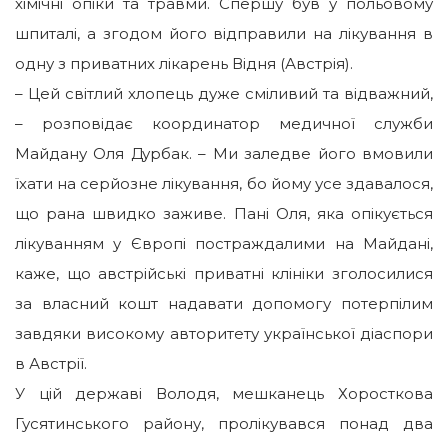
хімічні опіки та травми. Спершу був у польовому
шпиталі, а згодом його відправили на лікування в
одну з приватних лікарень Відня (Австрія).
– Цей світлий хлопець дуже сміливий та відважний,
– розповідає координатор медичної служби
Майдану Оля Дурбак. – Ми заледве його вмовили
їхати на серйозне лікування, бо йому усе здавалося,
що рана швидко заживе. Пані Оля, яка опікується
лікуванням у Європі постраждалими на Майдані,
каже, що австрійські приватні клініки зголосилися
за власний кошт надавати допомогу потерпілим
завдяки високому авторитету української діаспори
в Австрії.
У цій державі Володя, мешканець Хоросткова
Гусятинського району, пролікувався понад два