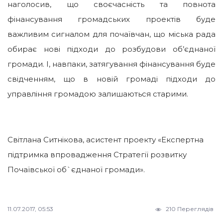
наголосив, що своєчасність та повнота
фінансування громадських проектів буде
важливим сигналом для почаївчан, що міська рада
обирає нові підходи до розбудови об’єднаної
громади. І, навпаки, затягування фінансування буде
свідченням, що в новій громаді підходи до
управління громадою залишаються старими.
Світлана Ситнікова, асистент проекту «Експертна
підтримка впровадження Стратегії розвитку
Почаївської об`єднаної громади».
11.07.2017, 05:53
210 Переглядів