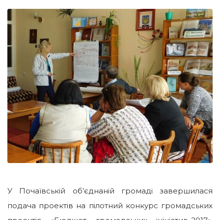
У Почаївській об’єднаній громаді завершилася
подача проектів на пілотний конкурс громадських