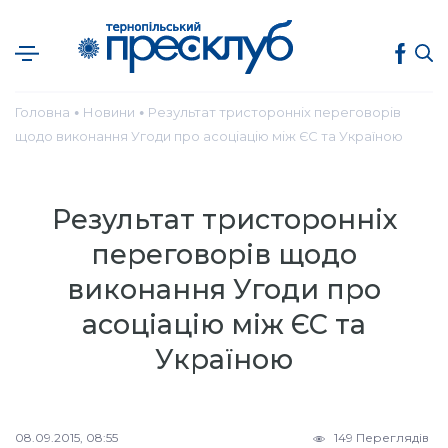
Головна
Новини
Результат тристоронніх переговорів
●
●
щодо виконання Угоди про асоціацію між ЄС та Україною
Результат тристоронніх
переговорів щодо
виконання Угоди про
асоціацію між ЄС та
Україною
08.09.2015, 08:55
149 Переглядів