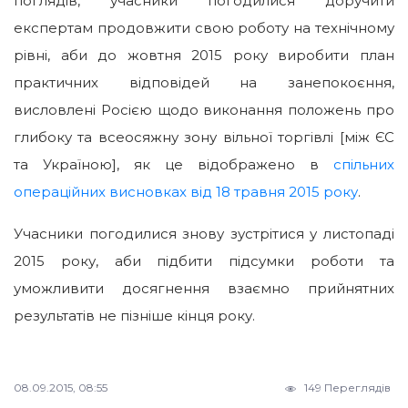
поглядів, учасники погодилися доручити
експертам продовжити свою роботу на технічному
рівні, аби до жовтня 2015 року виробити план
практичних відповідей на занепокоєння,
висловлені Росією щодо виконання положень про
глибоку та всеосяжну зону вільної торгівлі [між ЄС
та Україною], як це відображено в
спільних
операційних висновках від 18 травня 2015 року
.
Учасники погодилися знову зустрітися у листопаді
2015 року, аби підбити підсумки роботи та
уможливити досягнення взаємно прийнятних
результатів не пізніше кінця року.
08.09.2015, 08:55
149 Переглядів