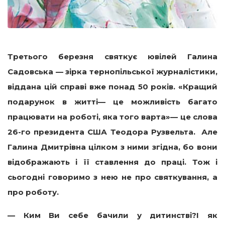
Третього березня святкує ювілей Галина
Садовська — зірка тернопільської журналістики,
віддана цій справі вже понад 50 років. «Кращий
подарунок в житті— це можливість багато
працювати на роботі, яка того варта»— це слова
26-го президента США Теодора Рузвельта. Але
Галина Дмитрівна цілком з ними згідна, бо вони
відображають і її ставлення до праці. Тож і
сьогодні говоримо з нею не про святкування, а
про роботу.
— Ким Ви себе бачили у дитинстві?І як