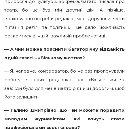
приросла до культури. Зокрема, багато писала про
театр, бо це був мій другий дім. А пізніше,
враховуючи потреби редакції, мені доручили вести
питання релігії та політики, і це дало можливість
розкритися в іншій важливій проблематиці.
— А чим можна пояснити багаторічну відданість
одній газеті – «Вільному життю»?
— Я, напевне, консерватор, бо не раз пропонували
роботу в інших редакціях, але «Вільне життя»
завжди було для мене надто рідним і дорогим, щоб
його залишити.
— Галино Дмитрівно, що ви можете порадити
молодим журналістам, які хочуть стати
професіоналами своєї справи?