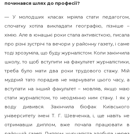
починався шлях до професії?
— У молодших класах мріяла стати педагогом,
спочатку хотіла викладати географію, пізніше –
хімію. Але в юнацькі роки стала активісткою, писала
про різні зустрічі та вечори у районну газету, і саме
тоді зрозуміла, що буду журналістом. Коли закінчила
школу, то щоб вступити на факультет журналістики,
треба було мати два роки трудового стажу. Мій
мудрий тато порадив не марнувати цього часу, а
вступати на інший факультет – мовляв, якщо маю
стати журналістом, то неодмінно ним стану. І як у
воду дивився. Закінчила біофак Київського
університету імені Т. Г. Шевченка, і, ще навіть не
отримавши диплом, вже почала працювати в
районній газеті. Диплом журналіста здобула через