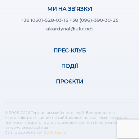
МИ НА ЗВ’ЯЗКУ!
+38 (050)-528-03-15
+38 (096)-390-30-25
akardynal@ukr.net
ПРЕС-КЛУБ
ПОДІЇ
ПРОЄКТИ
© 2003-2026 Тернопільський прес-клуб. Використання
матеріалів, розміщених на сайті, дозволяється тільки за умови
прямого, відкритого для пошукових систем гіперпосилання
на www.pressclub.te.ua
Сайт розроблено
"GorD Studio"