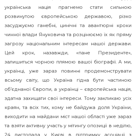
українська нація прагнемо стати сильною
розвинутою європейською державою, різко
засуджуємо ганебні, цинічні та авантюрні кроки
чинної влади Януковича та розцінюємо їх як пряму
загрозу національним інтересам нашої держави.
Цей крок, назавжди, «пане Президенте»,
залишиться чорною плямою вашої біографії. А ми,
українці, уже зараз повинні продемонструвати
всьому світу, що Україна гідна бути частиною
об’єднаної Європи, а українці – європейська нація,
здатна захищати свої інтереси. Тому закликаю усіх
краян, та всіх тих, кому не байдужа доля України,
виходити на майдани міст нашої області уже зараз
та взяти активну участь у мітингу опозиції в неділю,
24 листопада у Києві в підтримку асоціації з