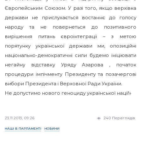
Європейським Союзом. У разі того, якщо верхівка
держави не прислухається востаннє до голосу
народу та не повернеться до позитивного
вирішення питань євроінтеграції – з метою
порятунку української держави ми, опозиційні
національно-демократичні сили будемо ініціювати
негайну відставку Уряду Азарова , початок
процедури імпічменту Президенту та позачергові
вибори Президента і Верховної Ради України.
Не допустимо нового геноциду української нації!»
23.11.2013, 09:26
240 Переглядів
НАШІ В ПАРЛАМЕНТІ
НОВИНИ