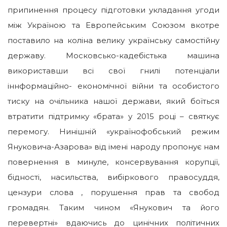
припинення процесу підготовки укладання угоди
між Україною та Европейським Союзом вкотре
поставило на коліна велику українську самостійну
державу. Московсько-кадебістька машина
використавши всі свої гнилі потенціали
іннформаційно- економічної війни та особистого
тиску на очільника нашої держави, який боїться
втратити підтримку «брата» у 2015 році – святкує
перемогу. Нинішній «українофобський режим
Януковича-Азарова» від імені народу пропонує нам
повернення в минуле, консервування корупції,
бідності, насильства, вибіркового правосуддя,
цензури слова , порушення прав та свобод
громадян. Таким чином «Янукович та його
перевертні» вдаючись до цинічних політичних