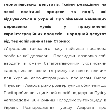
тернопільських депутатів, їхніми реакціями на
певні політичні процеси та події, які
відбуваються в Україні. Про зізнання найвищих
державних мужів у призупиненні
євроінтеграційних процесів – народний депутат
від Тернопільщини Іван Стойко:
«Упродовж тривалого часу найвища посадова
особа нашої держави – Президент, дозволив собі
вводити в оману багатомільйонний український
народ, висловлюючи підтримку життєво важливим
для України євроінтеграційним процесам. Вчора
Янукович і Азаров різко розвернулися обличчям до
Росії зробивши в цинічний спосіб подарунок Путіну
напередодні 80-ї річниці Голодомору-геноциду в
Україні. Розпорядження уряду Азарова про