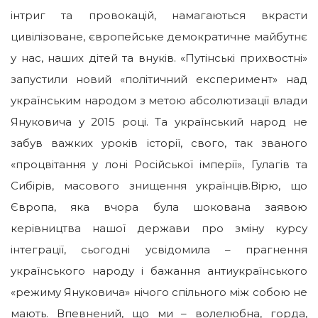
інтриг та провокацій, намагаються вкрасти
цивілізоване, європейське демократичне майбутнє
у нас, наших дітей та внуків. «Путінські прихвостні»
запустили новий «політичний експеримент» над
українським народом з метою абсолютизації влади
Януковича у 2015 році. Та український народ не
забув важких уроків історії, свого, так званого
«процвітання у лоні Російської імперії», Гулагів та
Сибірів, масового знищення українців.Вірю, що
Європа, яка вчора була шокована заявою
керівництва нашої держави про зміну курсу
інтеграції, сьогодні усвідомила – прагнення
українського народу і бажання антиукраїнського
«режиму Януковича» нічого спільного між собою не
мають. Впевнений, що ми – волелюбна, горда,