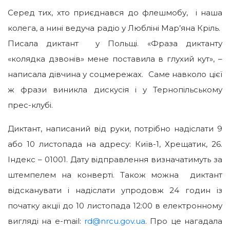
Серед тих, хто приєднався до флешмобу, і наша
колега, а нині ведуча радіо у Любліні Мар’яна Кріль.
Писала диктант у Польщі. «Фраза диктанту
«колядка дзвонів» мене поставила в глухий кут», –
написала дівчина у соцмережах. Саме навколо цієї
ж фрази виникла дискусія і у Тернопільському
прес-клубі.
Диктант, написаний від руки, потрібно надіслати 9
або 10 листопада на адресу: Київ-1, Хрещатик, 26.
Індекс – 01001. Дату відправлення визначатимуть за
штемпелем на конверті. Також можна диктант
відсканувати і надіслати упродовж 24 годин із
початку акції до 10 листопада 12:00 в електронному
вигляді на e-mail:
rd@nrcu.gov.uа
. Про це нагадала