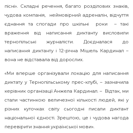
пісні». Складні речення, багато розділових знаків,
чудова компанія, неймовірний адреналін, відчуття
єднання та спогади про шкільні роки – такі
враження від написання диктанту висловили
тернопільські журналісти. Доєдналася до
написання диктанту і 12-річна Мішель Кардинал –
вона не відставала від дорослих.
«Ми вперше організували локацію для написання
диктату у Тернопільському прес-клубі, – зазначила
керівник організації Анжела Кардинал. – Відтак, ми
стали частинкою величезної кількості людей, які у
різних куточках світу сьогодні писали диктант
національної єдності. Зрештою, це і чудова нагода
перевірити знання української мови».