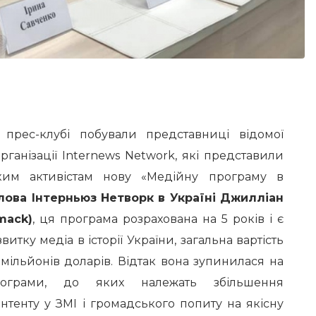
 прес-клубі побували представниці відомої
ганізації Internews Network, які представили
ким активістам нову «Медійну програму в
лова
Інтерньюз Нетворк в Україні
Джилліан
mack)
, ця програма розрахована на 5 років і є
тку медіа в історії України, загальна вартість
 мільйонів доларів. Відтак вона зупинилася на
рограми, до яких належать збільшення
нтенту у ЗМІ і громадського попиту на якісну