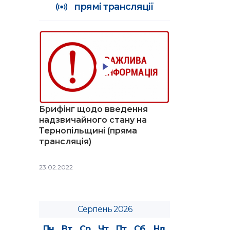
прямі трансляції
Брифінг щодо введення
надзвичайного стану на
Тернопільщині (пряма
трансляція)
23.02.2022
Серпень 2026
Пн
Вт
Ср
Чт
Пт
Сб
Нд