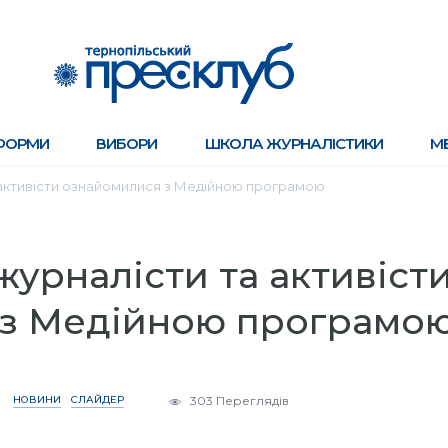
ФОРМИ
ВИБОРИ
ШКОЛА ЖУРНАЛІСТИКИ
М
а активісти ознайомилися з Медійною програмою
журналісти та активіст
 з Медійною програмо
НОВИНИ
СЛАЙДЕР
303 Переглядів