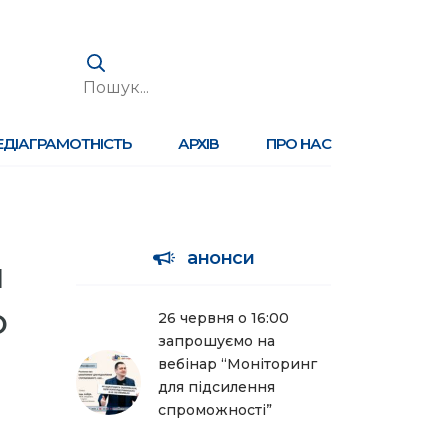
ЕДІАГРАМОТНІСТЬ
АРХІВ
ПРО НАС
анонси
и
ю
26 червня о 16:00
запрошуємо на
вебінар “Моніторинг
для підсилення
спроможності”