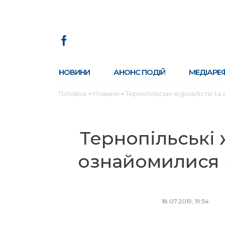
НОВИНИ
АНОНС ПОДІЙ
МЕДІАРЕ
Головна
Новини
Тернопільські журналісти т
●
●
Тернопільські 
ознайомилися
18.07.2019, 19:54