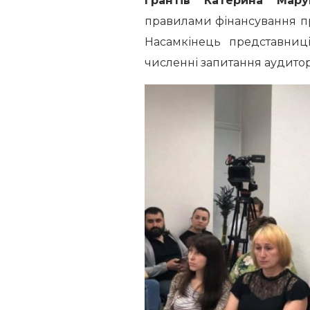
грантів Катерина Мару
правилами фінансування п
Насамкінець представниці
численні запитання аудиторі