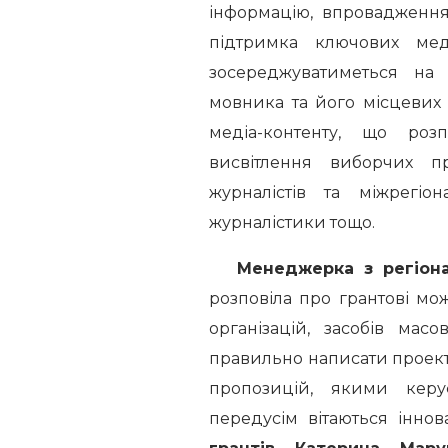
інформацію, впровадженн
підтримка ключових медіа
зосереджуватиметься на 
мовника та його місцевих ф
медіа-контенту, що роз
висвітлення виборчих пр
журналістів та міжрегіон
журналістики тощо.
Менеджерка з регіона
розповіла про грантові м
організацій, засобів мас
правильно написати проект 
пропозицій, якими керу
передусім вітаються інно