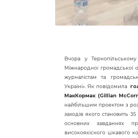
Вчора у Тернопільському
Міжнародної громадської ор
журналістам та громадсь
Україні». Як повідомила
го
МакКормак (Gillian McCor
найбільшим проектом з розви
заходів якого становить 35
основних завданнях п
високоякісного цікавого ко