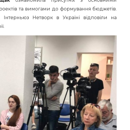
щак
ознайомила присутніх з основними
роектів та вимогами до формування бюджетів.
 Інтерньюз Нетворк в Україні відповіли на
ї.