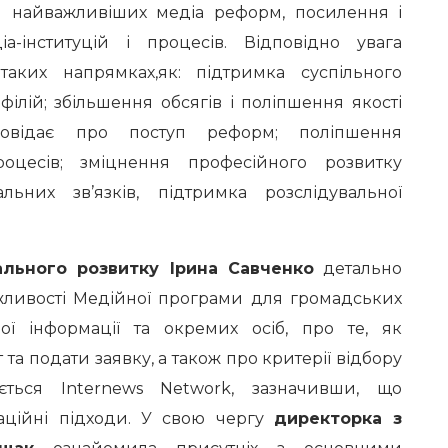
я найважливіших медіа реформ, посилення і
-інституцій і процесів.
Відповідно увага
таких напрямках,як: підтримка суспільного
ілій; збільшення обсягів і поліпшення якості
повідає про поступ реформ; поліпшення
оцесів; зміцнення професійного розвитку
альних зв’язків, підтримка розслідувальної
льного розвитку Ірина Савченко
детально
ожливості Медійної програми для громадських
ової інформації та окремих осіб, про те, як
та подати заявку, а також про критерії відбору
ється Internews Network, зазначивши, що
ваційні підходи. У свою чергу
директорка з