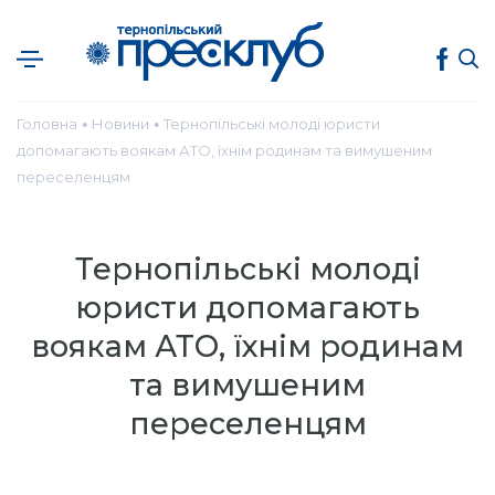
Головна
Новини
Тернопільські молоді юристи
●
●
допомагають воякам АТО, їхнім родинам та вимушеним
переселенцям
Тернопільські молоді
юристи допомагають
воякам АТО, їхнім родинам
та вимушеним
переселенцям