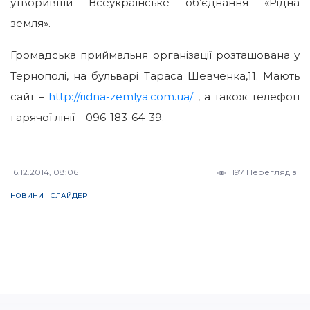
утворивши Всеукраїнське об’єднання «Рідна
земля».
Громадська приймальня організації розташована у
Тернополі, на бульварі Тараса Шевченка,11. Мають
сайт –
http://ridna-zemlya.com.ua/
, а також телефон
гарячої лінії – 096-183-64-39.
16.12.2014, 08:06
197 Переглядів
НОВИНИ
СЛАЙДЕР