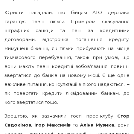
Юристи нагадали, що бійцям АТО держава
гарантує певні пільги. Приміром, скасування
штрафних санкцій та пені за кредитними
договорами, відстрочка погашення кредиту.
Вимушені біженці, як тільки прибувають на місце
тимчасового перебування, також при умові, що
вони мають певні кредитні зобов’язання, повинні
звертатися до банків на новому місці. Є ще одне
важливе питання, консультації з якого надаються, –
як повертати кредити ліквідованим банкам, до
кого звертатися тощо.
Зрештою, як зазначили гості прес-клубу
Єгор
Євдокімов, Ігор Максимів
та
Аліна Музика,
вони
надають юридичні консультації і незахищеним