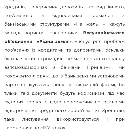
кредитів, повернення депозитів та ряд іншого,
пов’язаного із відносинами громадян із
банківськими структурами. «На жаль, – кажуть
молоді юристи, засновники
Всеукраїнського
об
’
єднання «Рідна земля
», – існує ряд проблем
пов’язаних із кредитами та депозитами, оскільки
більша частина громадян не має достатньо знань у
взяємовідносинах із банками.
Принаймні, ми
пояснюємо людям, що із банківськими установами
варто спілкуватися лише у письмовій формі, бо
тільки такі документи будуть корисними під час
судових процесів щодо повернення депозитів чи
відстрочення кредитного зобов’язання. Зрештою,
таке листування використовується і при
зверненнях до НБУ тощо».