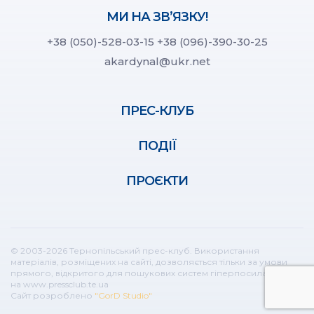
МИ НА ЗВ’ЯЗКУ!
+38 (050)-528-03-15
+38 (096)-390-30-25
akardynal@ukr.net
ПРЕС-КЛУБ
ПОДІЇ
ПРОЄКТИ
© 2003-2026 Тернопільський прес-клуб. Використання
матеріалів, розміщених на сайті, дозволяється тільки за умови
прямого, відкритого для пошукових систем гіперпосилання
на www.pressclub.te.ua
Сайт розроблено
"GorD Studio"