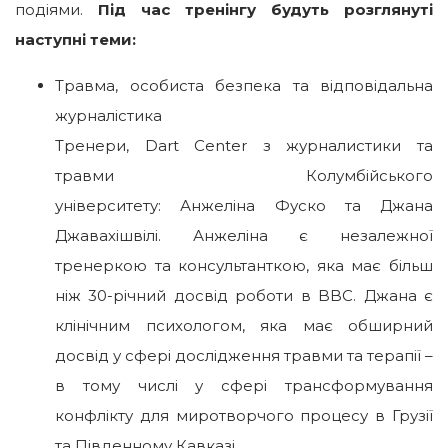
подіями.
Під час тренінгу будуть розглянуті
наступні теми:
Травма, особиста безпека та відповідальна
журналістика
Тренери, Dart Center з журналистики та
травми Колумбійського
університету: Анжеліна Фуско та Джана
Джавахішвілі. Анжеліна є незалежної
тренеркою та консультанткою, яка має більш
ніж 30-річний досвід роботи в BBC. Джана є
клінічним психологом, яка має обширний
досвід у сфері дослідження травми та терапії –
в тому числі у сфері трансформування
конфлікту для миротворчого процесу в Грузії
та Південному Кавказі.