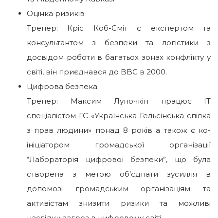
Оцінка ризиків
Тренер: Кріс Коб-Сміт є експертом та
консультантом з безпеки та логістики з
досвідом роботи в багатьох зонах конфлікту у
світі, він приєднався до BBC в 2000.
Цифрова безпека
Тренер: Максим Луночкін працює IT
спеціалістом ГС «Українська Гельсінська спілка
з прав людини» понад 8 років а також є ко-
ініціатором громадської організації
“Лабораторія цифрової безпеки”, що була
створена з метою об’єднати зусилля в
допомозі громадським організаціям та
активістам знизити ризики та можливі
наслідки загроз в цифровому світі.