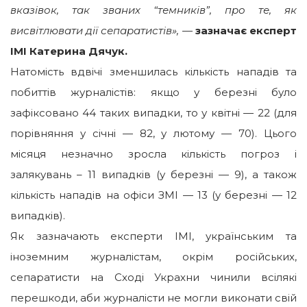
вказівок, так званих “темників”, про те, як
висвітлювати дії сепаратистів»,
—
зазначає експерт
ІМІ Катерина Дячук.
Натомість вдвічі зменшилась кількість нападів та
побиттів журналістів: якщо у березні було
зафіксовано 44 таких випадки, то у квітні — 22 (для
порівняння у січні — 82, у лютому — 70). Цього
місяця незначно зросла кількість погроз і
залякувань – 11 випадків (у березні — 9), а також
кількість нападів на офіси ЗМІ — 13 (у березні — 12
випадків).
Як зазначають експерти ІМІ, українським та
іноземним журналістам, окрім російських,
сепаратисти на Сході Украхни чинили всілякі
перешкоди, аби журналісти не могли виконати свій