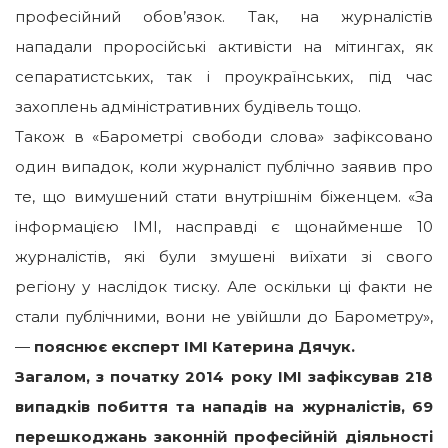
професійний обов’язок. Так, на журналістів
нападали проросійські активісти на мітингах, як
сепаратистських, так і проукраїнських, під час
захоплень адміністративних будівель тощо.
Також в «Барометрі свободи слова» зафіксовано
один випадок, коли журналіст публічно заявив про
те, що вимушений стати внутрішнім біженцем. «За
інформацією ІМІ, насправді є щонайменше 10
журналістів, які були змушені виїхати зі свого
регіону у наслідок тиску. Але оскільки ці факти не
стали публічними, вони не увійшли до Барометру»,
—
пояснює експерт ІМІ Катерина Дячук.
Загалом, з початку 2014 року ІМІ зафіксував 218
випадків побиття та нападів на журналістів, 69
перешкоджань законній професійній діяльності