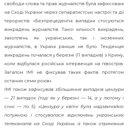
свободи слова та прав журналістів була зафіксовані
на Сході України
через сепаратистські настрої та дії
терористів: «Безпрецедентні випадки стосуються
викрадень журналістів. Такої кількості викрадень,
захоплень як українських, так і іноземних
журналістів, в Україні раніше не було. Тенденція
викрадень почалася у березні (11 випадків) з Криму,
коли відбулася російська інтервенція на півострів.
Загалом ІМІ не фіксував таких фактів протягом
останніх семи років».
ІМІ також зафіксував збільшення випадків цензури
— 21 випадок (тоді як у березні — 14, а у лютому і
січні — по 5). «Цензура у квітні була надзвичайно
потужною і стосувалася відключень українських
телеканалів на Сході України, а також отримання