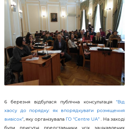
6 березня відбулася публічна консультація
“Від
хаосу до порядку: як впорядкувати розміщення
вивісок”
, яку організувала
ГО “Centre UA”
. На заході
були присутні представники усіх зацікавлених