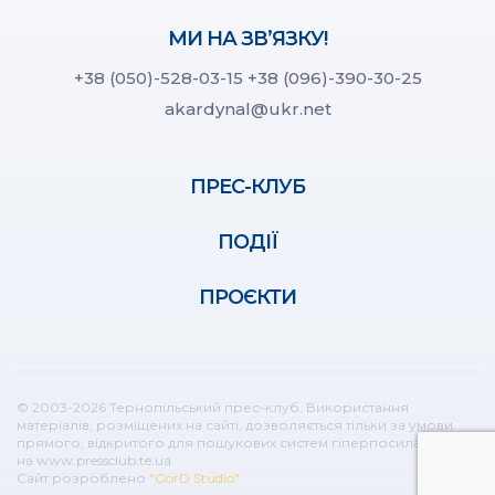
МИ НА ЗВ’ЯЗКУ!
+38 (050)-528-03-15
+38 (096)-390-30-25
akardynal@ukr.net
ПРЕС-КЛУБ
ПОДІЇ
ПРОЄКТИ
© 2003-2026 Тернопільський прес-клуб. Використання
матеріалів, розміщених на сайті, дозволяється тільки за умови
прямого, відкритого для пошукових систем гіперпосилання
на www.pressclub.te.ua
Сайт розроблено
"GorD Studio"