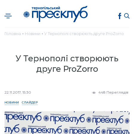
Головна
Новини
У Тернополі створюють друге ProZorro
●
●
У Тернополі створюють
друге ProZorro
22.11.2017, 15:30
448 Переглядів
НОВИНИ
СЛАЙДЕР