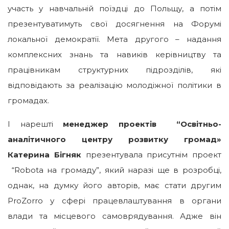
участь у навчальній поїздці до Польщу, а потім
презентуватимуть свої досягнення на Форумі
локальної демократії. Мета другого – надання
комплексних знань та навиків керівництву та
працівникам структурних підрозділів, які
відповідають за реалізацію молодіжної політики в
громадах.
І нарешті
менеджер проектів “Освітньо-
аналітичного центру розвитку громад»
Катерина Бігняк
презентувала присутнім проект
“Robota на громаду”, який наразі ще в розробці,
однак, на думку його авторів, має стати другим
ProZorro у сфері працевлаштування в органи
влади та місцевого самоврядування. Адже він