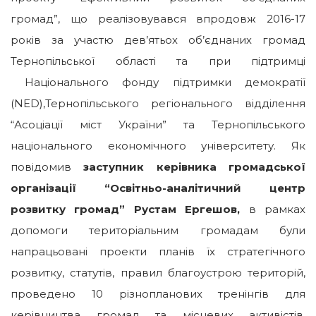
громад”, що реалізовувався впродовж 2016-17
років за участю дев’ятьох об’єднаних громад
Тернопільської області та при підтримці
Національного фонду підтримки демократії
(NED),Тернопільського регіонального відділення
“Асоціації міст України” та Тернопільського
національного економічного університету. Як
повідомив
заступник керівника громадської
організації “Освітньо-аналітичний центр
розвитку громад”
Рустам Ергешов,
в рамках
допомоги територіальним громадам були
напрацьовані проекти планів їх стратегічного
розвитку, статутів, правил благоустрою територій,
проведено 10 різнопланових тренінгів для
керівництва громад та місцевих активістів.