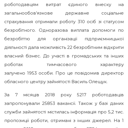
роботодавцям витрат єдиного внеску на
загальнообов’язкове державне соціальне
страхування отримали роботу 310 осіб зі статусом
безробітного. Одноразова виплата допомоги по
безробіттю для організації підприємницької
діяльності дала можливість 22 безробітним відкрити
власний бізнес. До участі в громадських та інших
роботах тимчасового характеру
залучено
1953
особи. Про це повідомив директор
обласного центру зайнятості Василь Олещук.
За 7 місяців
2018
року
5217
роботодавців
запропонували 25853 вакансії. Також у базі даних
служби зайнятості містилась інформація про 5,2 тис.
пропозиції роботи, отримані з інших джерел. На 1