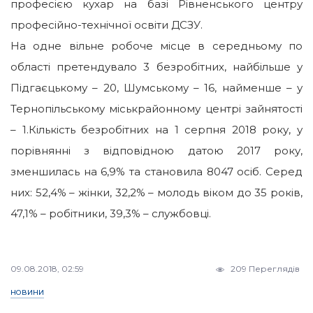
професією кухар на базі Рівненського центру
професійно-технічної освіти ДСЗУ.
На одне вільне робоче місце в середньому по
області претендувало 3 безробітних, найбільше у
Підгаєцькому – 20, Шумському – 16, найменше – у
Тернопільському міськрайонному центрі зайнятості
– 1.Кількість безробітних на 1 серпня
2018
року, у
порівнянні з відповідною датою
2017
року,
зменшилась на 6,9% та становила
8047
осіб. Серед
них: 52,4% – жінки, 32,2% – молодь віком до 35 років,
47,1% – робітники, 39,3% – службовці.
09.08.2018, 02:59
209 Переглядів
НОВИНИ