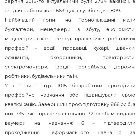
серпня
2018
-го актуальними були
2784
вакансії, в
т.ч. для робітників –
1663
, для службовців – 809.
Найбільший попит на Тернопільщині мали
бухгалтери, менеджери із збуту, економісти,
медсестри, лікарі; серед працівників робітничих
професій – водії, продавці, кухарі, швачки,
офіціанти, охоронники, трактористи,
електромонтери, водії тролейбуса, дорожні
робітники, будівельники та ін.
У січні-липні ц.р.
1015
безробітних проходили
професійне навчання або підвищували свою
кваліфікацію. Завершили профпідготовку 866 осіб, з
них 735 вже працевлаштовано. 32 особам видано
ваучери на навчання; 6 – підтвердили
проходження неформального навчання за