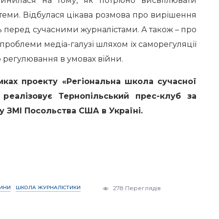
пинилася на тому, як потрібно висвітлювати
 теми. Відбулася цікава розмова про вирішення
ь перед сучасними журналістами. А також – про
 проблеми медіа-галузі шляхом їх саморегуляції
 регулювання в умовах війни.
мках проекту «Регіональна школа сучасної
 реалізовує Тернопільський прес-клуб за
 ЗМІ Посольства США в Україні.
ИНИ
ШКОЛА ЖУРНАЛІСТИКИ
278 Переглядів