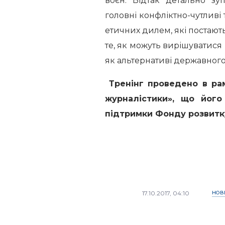
воєн. Відтак детально зу
головні конфліктно-чутливі
етичних дилем, які постают
те, як можуть вирішуватися
як альтернативі державного
Тренінг проведено в ра
журналістики», що його
підтримки Фонду розвитку
17.10.2017, 04:10
НОВ