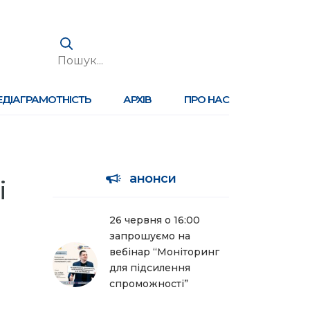
ЕДІАГРАМОТНІСТЬ
АРХІВ
ПРО НАС
анонси
і
26 червня о 16:00
запрошуємо на
вебінар “Моніторинг
для підсилення
спроможності”