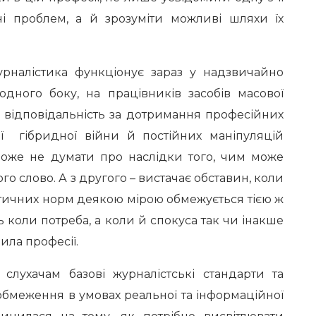
і проблем, а й зрозуміти можливі шляхи їх
алістика функціонує зараз у надзвичайно
одного боку, на працівників засобів масової
а відповідальність за дотримання професійних
ції гібридної війни й постійних маніпуляцій
може не думати про наслідки того, чим може
го слово. А з другого – вистачає обставин, коли
етичних норм деякою мірою обмежується тією ж
ь коли потреба, а коли й спокуса так чи інакше
ила професії.
ухачам базові журналістські стандарти та
обмеження в умовах реальної та інформаційної