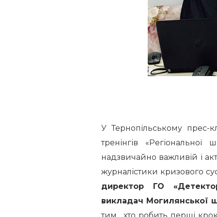
У Тернопільському прес-к
тренінгів «Регіональної 
надзвичайно важливій і акт
журналістики кризового су
директор ГО «Детектор
викладач Могилянської 
тим , хто робить перші крок