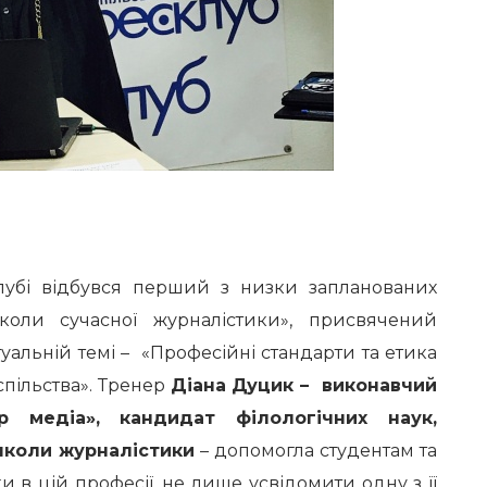
лубі відбувся перший з низки запланованих
школи сучасної журналістики», присвячений
уальній темі – «Професійні стандарти та етика
спільства». Тренер
Діана Дуцик – виконавчий
 медіа», кандидат філологічних наук,
школи журналістики
– допомогла студентам та
и в цій професії, не лише усвідомити одну з її