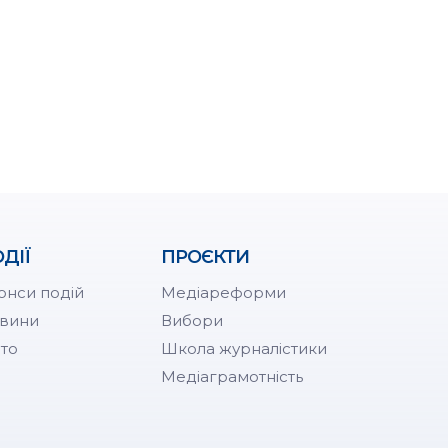
ДІЇ
ПРОЄКТИ
онси подій
Медіареформи
вини
Вибори
то
Школа журналістики
Медіаграмотність