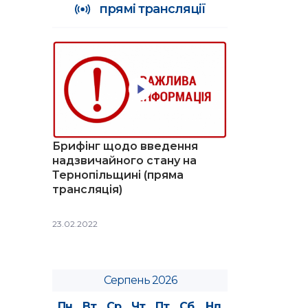
прямі трансляції
Брифінг щодо введення
надзвичайного стану на
Тернопільщині (пряма
трансляція)
23.02.2022
Серпень 2026
Пн
Вт
Ср
Чт
Пт
Сб
Нд