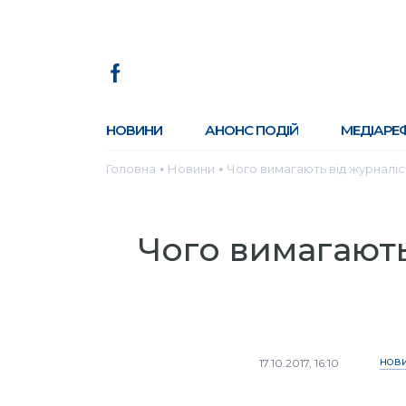
НОВИНИ
АНОНС ПОДІЙ
МЕДІАРЕ
Головна
Новини
Чого вимагають від журналіст
●
●
Чого вимагають
17.10.2017, 16:10
НОВ