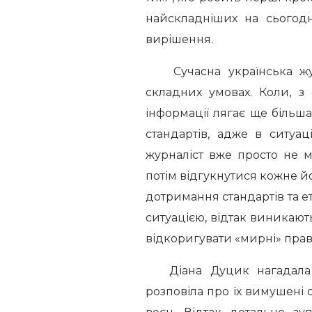
найскладніших на сьогодн
вирішення.
Сучасна українська журн
складних умовах. Коли, з 
інформації лягає ще більш
стандартів, адже в ситуа
журналіст вже просто не 
потім відгукнутися кожне йо
дотримання стандартів та 
ситуацією, відтак виникают
відкоригувати «мирні» прав
Діана Дуцик нагадала сл
розповіла про їх вимушені 