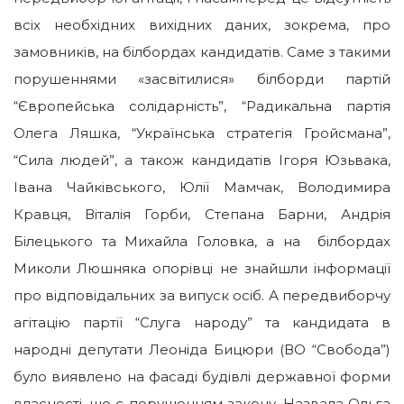
всіх необхідних вихідних даних, зокрема, про
замовників, на білбордах кандидатів. Саме з такими
порушеннями «засвітилися» білборди партій
“Європейська солідарність”, “Радикальна партія
Олега Ляшка, “Українська стратегія Гройсмана”,
“Сила людей”, а також кандидатів Ігоря Юзьвака,
Івана Чайківського, Юлії Мамчак, Володимира
Кравця, Віталія Горби, Степана Барни, Андрія
Білецького та Михайла Головка, а на білбордах
Миколи Люшняка опорівці не знайшли інформації
про відповідальних за випуск осіб. А передвиборчу
агітацію партії “Слуга народу” та кандидата в
народні депутати Леоніда Бицюри (ВО “Свобода”)
було виявлено на фасаді будівлі державної форми
власності, що є порушенням закону. Назвала Ольга