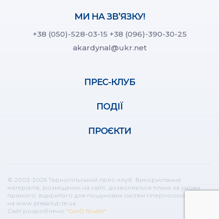
МИ НА ЗВ’ЯЗКУ!
+38 (050)-528-03-15
+38 (096)-390-30-25
akardynal@ukr.net
ПРЕС-КЛУБ
ПОДІЇ
ПРОЄКТИ
© 2003-2026 Тернопільський прес-клуб. Використання
матеріалів, розміщених на сайті, дозволяється тільки за умови
прямого, відкритого для пошукових систем гіперпосилання
на www.pressclub.te.ua
Сайт розроблено
"GorD Studio"