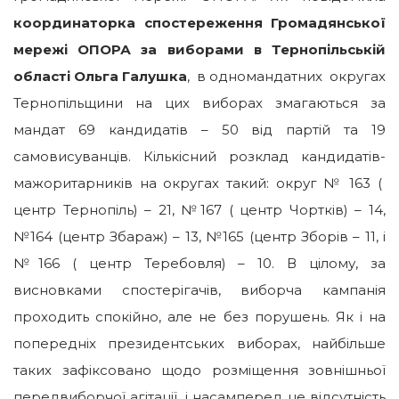
координаторка спостереження Громадянської
мережі ОПОРА за виборами в Тернопільській
області Ольга Галушка
, в одномандатних округах
Тернопільщини на цих виборах змагаються за
мандат 69 кандидатів – 50 від партій та 19
самовисуванців. Кількісний розклад кандидатів-
мажоритарників на округах такий: округ № 163 (
центр Тернопіль) – 21, №167 ( центр Чортків) – 14,
№164 (центр Збараж) – 13, №165 (центр Зборів – 11, і
№166 ( центр Теребовля) – 10. В цілому, за
висновками спостерігачів, виборча кампанія
проходить спокійно, але не без порушень.
Як і на
попередніх президентських виборах, найбільше
таких зафіксовано щодо розміщення зовнішньої
передвиборчої агітації, і насамперед це відсутність