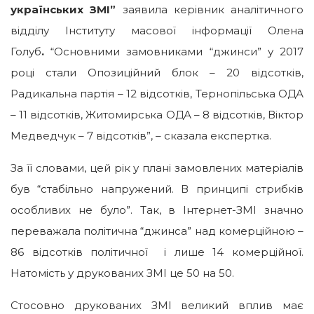
українських ЗМІ”
заявила керівник аналітичного
відділу Інституту масової інформації Олена
Голуб
.
“Основними замовниками “джинси” у 2017
році стали Опозиційний блок – 20 відсотків,
Радикальна партія – 12 відсотків, Тернопільська ОДА
– 11 відсотків, Житомирська ОДА – 8 відсотків, Віктор
Медведчук – 7 відсотків”, – сказала експертка.
За її словами, цей рік у плані замовлених матеріалів
був “стабільно напружений. В принципі стрибків
особливих не було”. Так, в Інтернет-ЗМІ значно
переважала політична “джинса” над комерційною –
86 відсотків політичної і лише 14 комерційної.
Натомість у друкованих ЗМІ це 50 на 50.
Стосовно друкованих ЗМІ великий вплив має