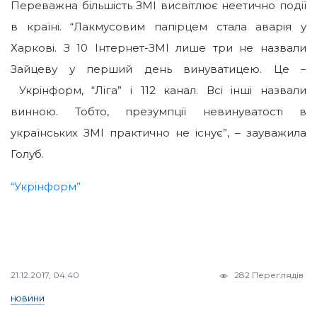
Переважна більшість ЗМІ висвітлює неетично події
в країні. “Лакмусовим папірцем стала аварія у
Харкові. З 10 Інтернет-ЗМІ лише три не назвали
Зайцеву у перший день винуватицею. Це –
Укрінформ, “Ліга” і 112 канал. Всі інші назвали
винною. Тобто, презумпції невинуватості в
українських ЗМІ практично не існує”, – зауважила
Голуб.
“Укрінформ”
21.12.2017, 04:40
282 Переглядів
НОВИНИ