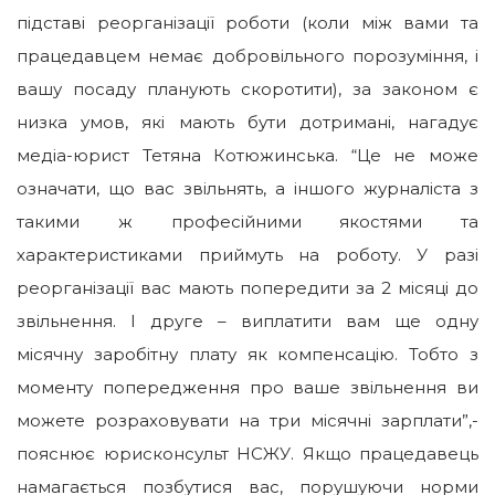
підставі реорганізації роботи (коли між вами та
працедавцем немає добровільного порозуміння, і
вашу посаду планують скоротити), за законом є
низка умов, які мають бути дотримані, нагадує
медіа-юрист Тетяна Котюжинська.
“Це не може
означати, що вас звільнять, а іншого журналіста з
такими ж професійними якостями та
характеристиками приймуть на роботу. У разі
реорганізації вас мають попередити за 2 місяці до
звільнення. І друге – виплатити вам ще одну
місячну заробітну плату як компенсацію. Тобто з
моменту попередження про ваше звільнення ви
можете розраховувати на три місячні зарплати”,-
пояснює юрисконсульт НСЖУ. Якщо працедавець
намагається позбутися вас, порушуючи норми