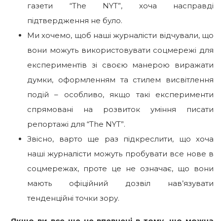
газети “The NYT”, хоча насправді
підтвердження не було.
Ми хочемо, щоб наші журналісти відчували, що
вони можуть використовувати соцмережі для
експериментів зі своєю манерою виражати
думки, оформленням та стилем висвітлення
подій – особливо, якщо такі експерименти
спрямовані на розвиток уміння писати
репортажі для “The NYT”.
Звісно, варто ще раз підкреслити, що хоча
наші журналісти можуть пробувати все нове в
соцмережах, проте це не означає, що вони
мають офіційний дозвіл нав’язувати
тенденційні точки зору.
Якщо ви все ще не впевнені в тому, що можна