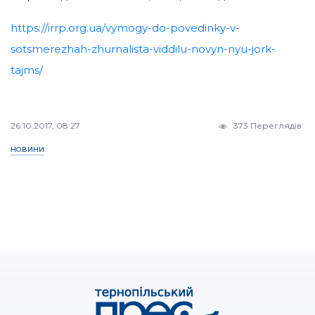
https://irrp.org.ua/vymogy-do-povedinky-v-
sotsmerezhah-zhurnalista-viddilu-novyn-nyu-jork-
tajms/
26.10.2017, 08:27
373 Переглядів
НОВИНИ