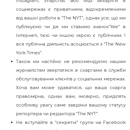
Instagram, Snapchat або інші аккаунти в
соцмережах є приватними, відокремленими
від вашої роботи в “The NYT”, однак усе, що ми
публікуємо чи де ми ставимо значок”like” в
Інтернеті, тією чи іншою мірою є публічним. І
вся публічна діяльність асоціюється з “The New
York Times”.
Також ми настійно не рекомендуємо нашим
журналістам звертатися зі скаргами в служби
обслуговування клієнтів у соціальних мережах.
Хоча вам може здаватися, що ваша скарга
правомірна, однак вам, імовірно, приділять
особливу увагу саме завдяки вашому статусу
репортера чи редактора “The NYT”.
Не вступайте в “секретні” групи на Facebook