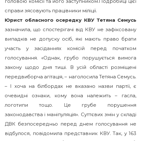
головою комісії та його заступником.Подробиці цієї
справи зясовують працівники міліції.
Юрист обласного осередку КВУ Тетяна Семусь
зазначила, що спостерігачі від КВУ не зафіксовану
випадків не допуску осіб, які мають право брати
участь у засіданнях комісій перед початком
голосування. «Однак, грубо порушується вимога
закону щодо дня тиші. В усій області розміщені
передвиборча агітація, – наголосила Тетяна Семусь.
– І хоча на білбордах не вказано назви партії, є
очевидні ознаки, кому вона належить – гасла,
логотипи тощо. Це грубе порушення
законодавства і маніпуляція». Суттєвих змін у складі
ДВК безпосередньо перед днем голосування не
відбулося, повідомила представник КВУ. Так, у 163