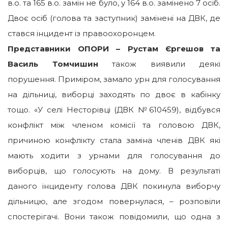
в.о. та 165 в.о. замін не було, у 164 в.о. замінено 7 осіб.
Двоє осіб (голова та заступник) замінені на ДВК, де
стався інцидент із правоохоронцем.
Представники ОПОРИ – Рустам Єргешов та
Василь Томчишин
також виявили деякі
порушення. Приміром, замало урн для голосування
на дільниці, виборці заходять по двоє в кабінку
тощо. «У селі Несторівці (ДВК №610459), відбувся
конфлікт між членом комісії та головою ДВК,
причиною конфлікту стала заміна членів ДВК які
мають ходити з урнами для голосування до
виборців, що голосують на дому. В результаті
даного інциденту голова ДВК покинула виборчу
дільницю, але згодом повернулася, – розповіли
спостерігачі. Вони також повідомили, що одна з