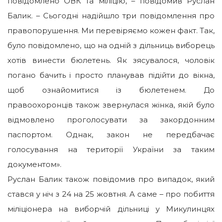
повідомлено ОВК та міліцію, – повідомив Руслан
Балик. – Сьогодні надійшло три повідомлення про
правопорушення. Ми перевіряємо кожен факт.
Так,
було повідомлено, що на одній з дільниць виборець
хотів винести бюлетень. Як зясувалося, чоловік
погано бачить і просто планував підійти до вікна,
щоб ознайомитися із бюлетенем. До
правоохоронців також звернулася жінка, якій було
відмовлено проголосувати за закордонним
паспортом. Однак, закон не передбачає
голосування на території України за таким
документом».
Руслан Балик також повідомив про випадок, який
стався у ніч з 24 на 25 жовтня. А саме – про побиття
міліціонера на виборчій дільниці у Микулинцях