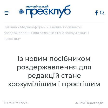
Головна
Медіареформи
Із новим посібником
●
●
роздержавлення для редакцій стане зрозумілішим і
простішим
Із новим посібником
роздержавлення для
редакцій стане
зрозумілішим і простішим
18.07.2017, 09:24
253 Переглядів