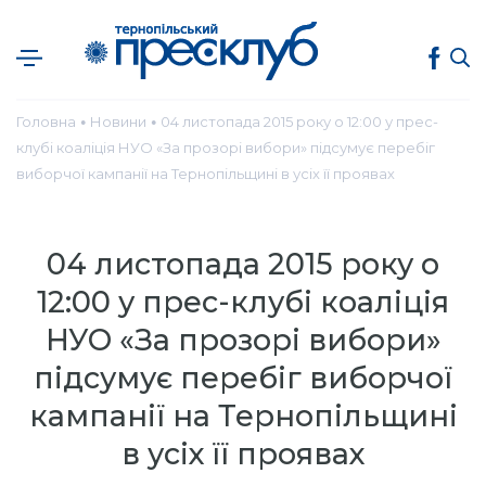
Головна
Новини
04 листопада 2015 року о 12:00 у прес-
●
●
клубі коаліція НУО «За прозорі вибори» підсумує перебіг
виборчої кампанії на Тернопільщині в усіх її проявах
04 листопада 2015 року о
12:00 у прес-клубі коаліція
НУО «За прозорі вибори»
підсумує перебіг виборчої
кампанії на Тернопільщині
в усіх її проявах