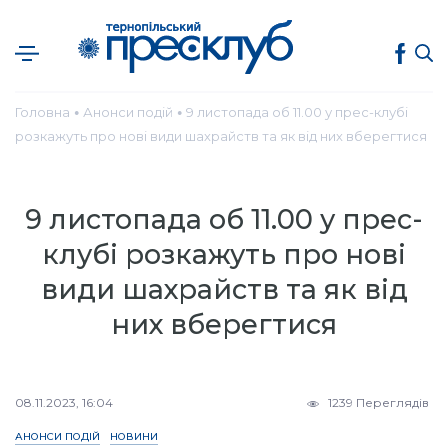
Головна
Анонси подій
9 листопада об 11.00 у прес-клубі
●
●
розкажуть про нові види шахрайств та як від них вберегтися
9 листопада об 11.00 у прес-
клубі розкажуть про нові
види шахрайств та як від
них вберегтися
08.11.2023, 16:04
1239 Переглядів
АНОНСИ ПОДІЙ
НОВИНИ