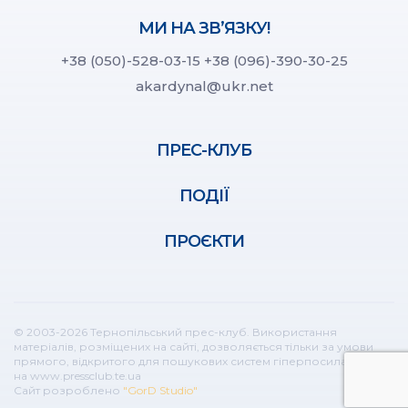
МИ НА ЗВ’ЯЗКУ!
+38 (050)-528-03-15
+38 (096)-390-30-25
akardynal@ukr.net
ПРЕС-КЛУБ
ПОДІЇ
ПРОЄКТИ
© 2003-2026 Тернопільський прес-клуб. Використання
матеріалів, розміщених на сайті, дозволяється тільки за умови
прямого, відкритого для пошукових систем гіперпосилання
на www.pressclub.te.ua
Сайт розроблено
"GorD Studio"