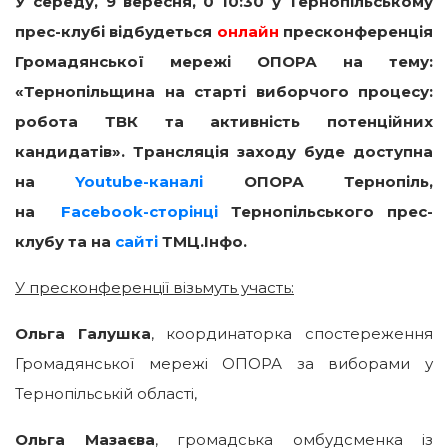
У середу, 9 вересня, 0 10:30 у Тернопільському
прес-клубі відбудеться
онлайн
пресконференція
Громадянської мережі ОПОРА на тему:
«Тернопільщина на старті виборчого процесу:
робота ТВК та активність потенційних
кандидатів». Трансляція заходу буде доступна
на
Youtube-каналі
ОПОРА Тернопіль,
на
Facebook-сторінці
Тернопільського прес-
клубу та на
сайті
ТМЦ.Інфо.
У пресконференції візьмуть участь:
Ольга Галушка
, координаторка спостереження
Громадянської мережі ОПОРА за виборами у
Тернопільській області,
Ольга Мазаєва
, громадська омбудсменка із