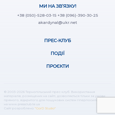
МИ НА ЗВ’ЯЗКУ!
+38 (050)-528-03-15
+38 (096)-390-30-25
akardynal@ukr.net
ПРЕС-КЛУБ
ПОДІЇ
ПРОЄКТИ
© 2003-2026 Тернопільський прес-клуб. Використання
матеріалів, розміщених на сайті, дозволяється тільки за умови
прямого, відкритого для пошукових систем гіперпосилання
на www.pressclub.te.ua
Сайт розроблено
"GorD Studio"