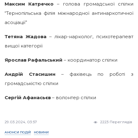
Максим Катречко
– голова громадської спілки
“Тернопільська філія міжнародної антинаркотичної
асоціації”
Тетяна Жадова
– лікар-нарколог, психотерапевт
вищої категорії
Ярослав Рафальський
– координатор спілки
Андрій Стасишин
– фахівець по роботі з
громадськістю спілки
Сергій Афанасьєв
– волонтер спілки
29.03.2024, 03:57
2223 Переглядів
АНОНСИ ПОДІЙ
НОВИНИ