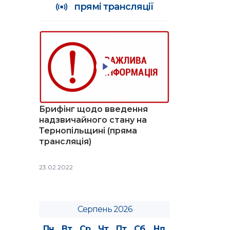
прямі трансляції
Брифінг щодо введення
надзвичайного стану на
Тернопільщині (пряма
трансляція)
23.02.2022
Серпень 2026
Пн
Вт
Ср
Чт
Пт
Сб
Нд