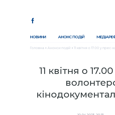
НОВИНИ
АНОНС ПОДІЙ
МЕДІАРЕ
Головна
Анонси подій
11 квітня о 17.00 у пр
●
●
11 квітня о 17.0
волонтеро
кінодокумента
10.04.2023, 20:13