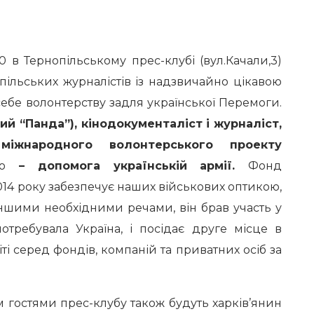
.00 в Тернопільському прес-клубі (вул.Качали,3)
пільських журналістів із надзвичайно цікавою
ебе волонтерству задля української Перемоги.
й “Панда”), кінодокументаліст і журналіст,
міжнародного волонтерського проекту
о
– допомога українській армії
.
Фонд
 2014 року забезпечує наших військових оптикою,
іншими необхідними речами, він брав участь у
отребувала Україна, і посідає друге місце в
ті серед фондів, компаній та приватних осіб за
гостями прес-клубу також будуть харків’янин