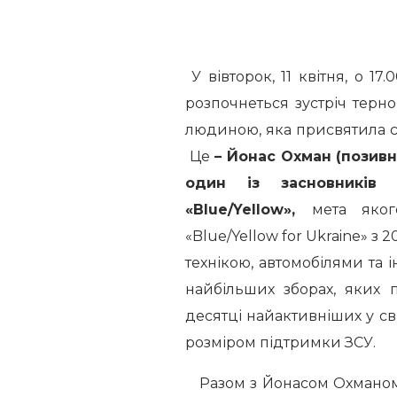
У вівторок, 11 квітня, о 17
розпочнеться зустріч терно
людиною, яка присвятила с
Це
–
Йонас Охман (позивни
один із засновників 
«Blue/Yellow»,
мета яког
«Blue/Yellow for Ukraine» з
технікою, автомобілями та 
найбільших зборах, яких п
десятці найактивніших у сві
розміром підтримки ЗСУ.
Разом з Йонасом Охманом 