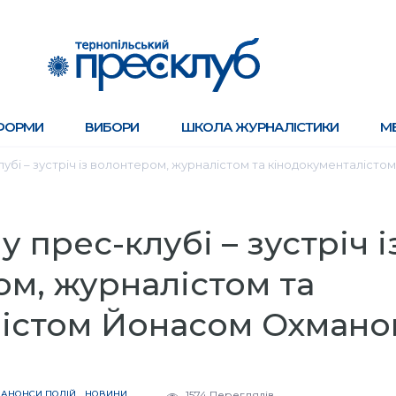
ФОРМИ
ВИБОРИ
ШКОЛА ЖУРНАЛІСТИКИ
М
ес-клубі – зустріч із волонтером, журналістом та кінодокументалі
0 у прес-клубі – зустріч і
м, журналістом та
лістом Йонасом Охмано
АНОНСИ ПОДІЙ
НОВИНИ
1574 Переглядів