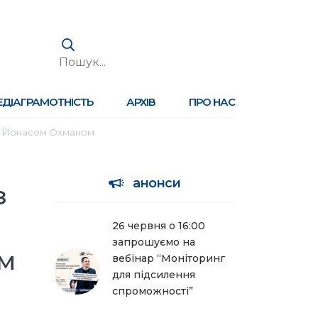
ЕДІАГРАМОТНІСТЬ
АРХІВ
ПРО НАС
стом Йонасом Охманом
анонси
з
26 червня о 16:00
запрошуємо на
м
вебінар “Моніторинг
для підсилення
спроможності”