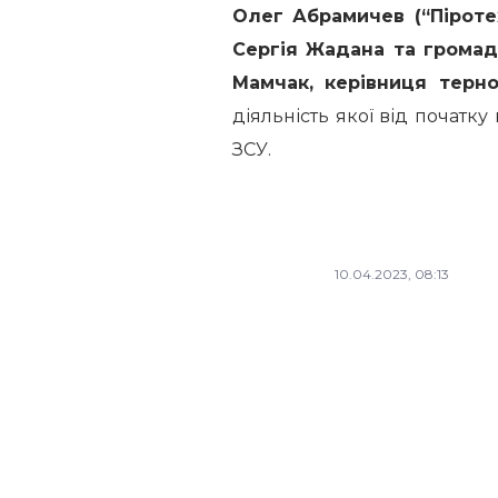
Олег Абрамичев (“Піроте
Сергія Жадана та громад
Мамчак, керівниця терно
діяльність якої від початк
ЗСУ.
10.04.2023, 08:13