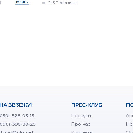
9
НОВИНИ
243 Переглядів
НА ЗВ’ЯЗКУ!
ПРЕС-КЛУБ
ПО
(050)-528-03-15
Послуги
Ан
(096)-390-30-25
Про нас
Но
dynal@ukr.net
Контакти
Фо