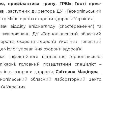
ння, профілактика грипу, ГРВІ»
.
Гості прес-
ев
, заступник директора ДУ «Тернопільський
р Міністерства охорони здоров’я України»;
увач відділу епіднагляду (спостереження) та
х захворювань ДУ «Тернопільський обласний
терства охорони здоров’я України», головний
деміолог управління охорони здоров’я;
увач інфекційного відділення Тернопільської
 лікарні, головний позаштатний спеціаліст –
вління охорони здоров’я;
Світлана Маціпура
,
ернопільський обласний лабораторний центр
’я України».