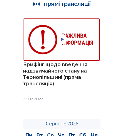
прямі трансляції
Брифінг щодо введення
надзвичайного стану на
Тернопільщині (пряма
трансляція)
23.02.2022
Серпень 2026
Пн
Вт
Ср
Чт
Пт
Сб
Нд