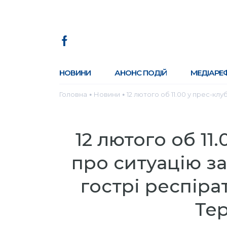
НОВИНИ
АНОНС ПОДІЙ
МЕДІАРЕ
Головна
Новини
12 лютого об 11.00 у прес-клу
●
●
12 лютого об 11
про ситуацію за
гострі респірат
Те