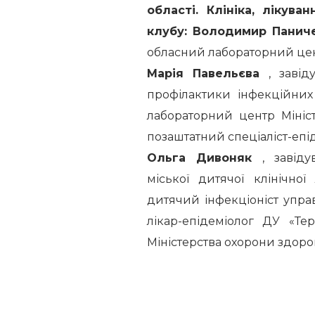
області. Клініка, лікува
клубу: Володимир
Панич
обласний лабораторний цент
Марія Павельєва
, завід
профілактики інфекційни
лабораторний центр Мініс
позаштатний спеціаліст-епі
Ольга Дивоняк
, завід
міської дитячої клінічної
дитячий інфекціоніст упра
лікар-епідеміолог ДУ «Т
Міністерства охорони здоров