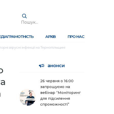
ЕДІАГРАМОТНІСТЬ
АРХІВ
ПРО НАС
орні вірусні інфекції на Тернопільщині
анонси
о
та
26 червня о 16:00
запрошуємо на
а
вебінар “Моніторинг
для підсилення
спроможності”