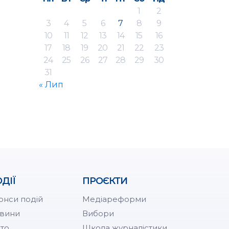
1
2
3
4
5
6
7
8
9
10
11
12
13
14
15
16
17
18
19
20
21
22
23
24
25
26
27
28
29
30
31
« Лип
ДІЇ
ПРОЄКТИ
онси подій
Медіареформи
вини
Вибори
то
Школа журналістики