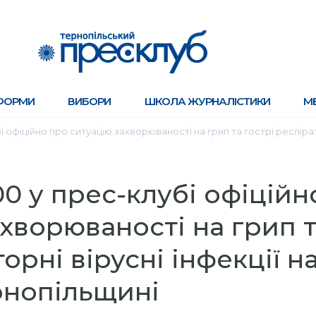
ФОРМИ
ВИБОРИ
ШКОЛА ЖУРНАЛІСТИКИ
М
бі офіційно про ситуацію захворюваності на грип та гострі респірат
.00 у прес-клубі офіційн
хворюваності на грип 
орні вірусні інфекції н
рнопільщині