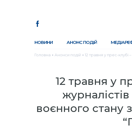
НОВИНИ
АНОНС ПОДІЙ
МЕДІАРЕ
Головна
Анонси подій
12 травня у прес-клубі
●
●
12 травня у п
журналістів
воєнного стану 
“