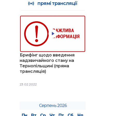
прямі трансляції
Брифінг щодо введення
надзвичайного стану на
Тернопільщині (пряма
трансляція)
23.02.2022
Серпень 2026
Пн
Вт
Ср
Чт
Пт
Сб
Нд