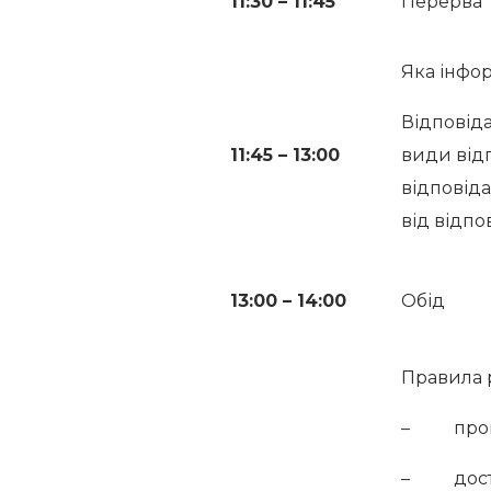
11:30 – 11:45
Перерва
Яка інфор
Відповіда
11:45 – 13:00
види від
відповіда
від відпо
13:00 – 14:00
Обід
Правила р
– провед
– доступ