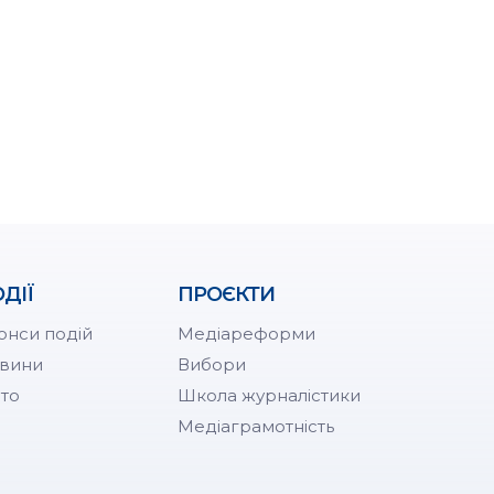
ДІЇ
ПРОЄКТИ
онси подій
Медіареформи
вини
Вибори
то
Школа журналістики
Медіаграмотність