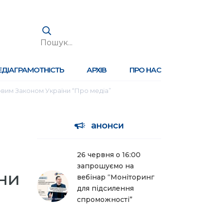
ЕДІАГРАМОТНІСТЬ
АРХІВ
ПРО НАС
новим Законом України “Про медіа”
анонси
26 червня о 16:00
запрошуємо на
ни
вебінар “Моніторинг
для підсилення
спроможності”