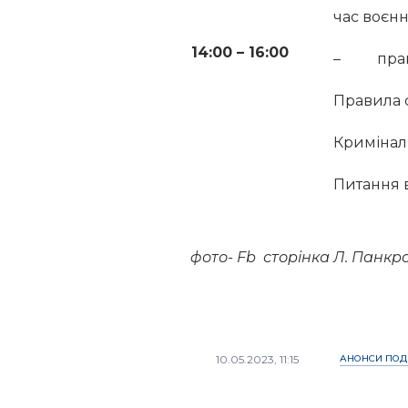
час воєнн
14:00 – 16:00
– правил
Правила 
Криміналь
Питання в
фото- Fb сторінка Л. Панкр
10.05.2023, 11:15
АНОНСИ ПОД