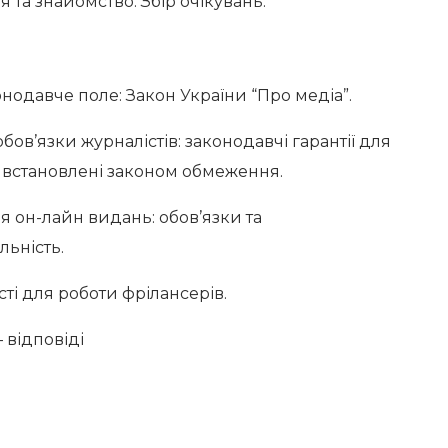
я та знайомство. Збір очікувань.
нодавче поле: Закон України “Про медіа”.
обов’язки журналістів: законодавчі гарантії для
 встановлені законом обмеження.
я он-лайн видань: обов’язки та
льність.
і для роботи фрілансерів.
 відповіді