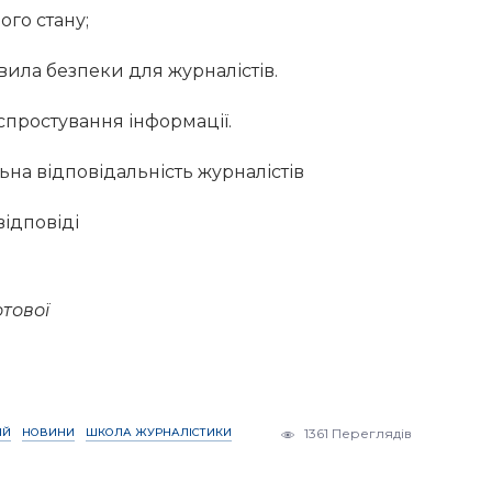
ого стану;
а безпеки для журналістів.
спростування інформації.
на відповідальність журналістів
ідповіді
отової
ІЙ
НОВИНИ
ШКОЛА ЖУРНАЛІСТИКИ
1361 Переглядів