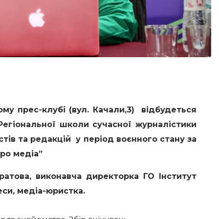
ому прес-клубі (вул. Качали,3) відбудеться
 Регіональної школи сучасної журналістики
стів та редакцій у період воєнного стану за
ро медіа”
атова, виконавча директорка ГО Інститут
еси, медіа-юристка.