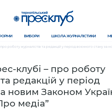
ФОРМИ
ВИБОРИ
ШКОЛА ЖУРНАЛІСТИКИ
М
 – про роботу журналістів та редакцій у період воєнного стану за 
рес-клубі – про роботу
 та редакцій у період
за новим Законом Украї
Про медіа”