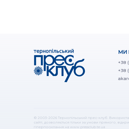
МИ 
+38 
+38 
akar
© 2003-2026 Тернопільський прес-клуб. Використа
сайті, дозволяється тільки за умови прямого, відк
гіперпосилання на www.pressclub.te.ua