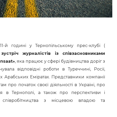
11-й годині у Тернопільському прес-клубі (
я
зустріч журналістів із співзасновниками
insaat»
, яка працює у сфері будівництва доріг з
увала відповідні роботи в Туреччині, Росії,
их Арабських Еміратах. Представники компанії
ам про початок своєї діяльності в Україні, про
лія в Тернополі, а також про перспективи і
 співробітництва з місцевою владою та