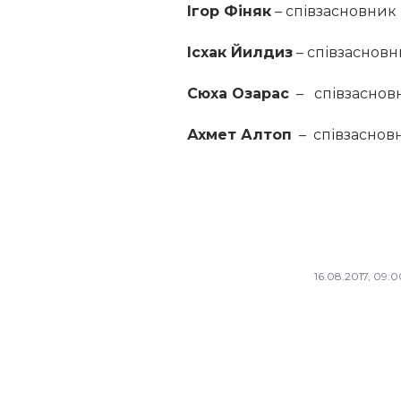
Ігор Фіняк
– співзасновник 
І
схак
Йилдиз
– співзасновни
Сюха Озарас
– співзасновни
Ахмет Алтоп
– співзасновн
16.08.2017, 09:0