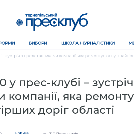
ФОРМИ
ВИБОРИ
ШКОЛА ЖУРНАЛІСТИКИ
М
бі – зустріч з представниками компанії, яка ремонтує одну з найгір
0 у прес-клубі – зустріч
 компанії, яка ремонту
гірших доріг області
0
НОВИНИ
310 Переглядів