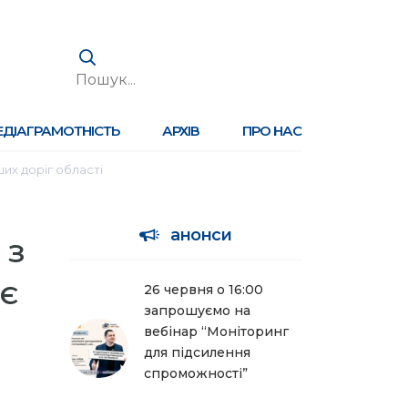
ЕДІАГРАМОТНІСТЬ
АРХІВ
ПРО НАС
ших доріг області
анонси
 з
є
26 червня о 16:00
запрошуємо на
вебінар “Моніторинг
для підсилення
спроможності”