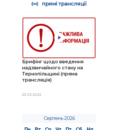
прямі трансляції
Брифінг щодо введення
надзвичайного стану на
Тернопільщині (пряма
трансляція)
23.02.2022
Серпень 2026
Пн
Вт
Ср
Чт
Пт
Сб
Нд