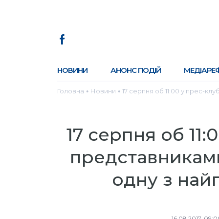
НОВИНИ
АНОНС ПОДІЙ
МЕДІАРЕ
Головна
Новини
17 серпня об 11:00 у прес-клу
●
●
17 серпня об 11:0
представниками
одну з най
16.08.2017, 09:0