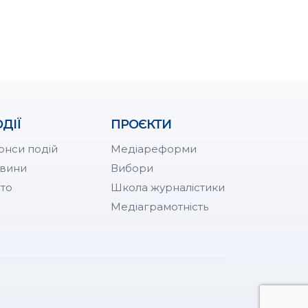
ДІЇ
ПРОЄКТИ
онси подій
Медіареформи
вини
Вибори
то
Школа журналістики
Медіаграмотність