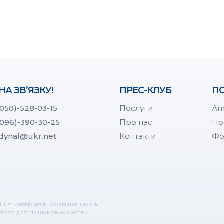
НА ЗВ’ЯЗКУ!
ПРЕС-КЛУБ
ПО
(050)-528-03-15
Послуги
Ан
(096)-390-30-25
Про нас
Но
dynal@ukr.net
Контакти
Фо
ння матеріалів, розміщених на
ритого для пошукових систем