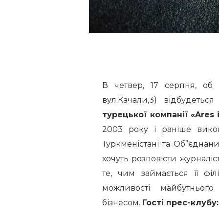
В четвер, 17 серпня, об 
вул.Качали,3) відбудетьс
турецької компанії «Ares 
2003 року і раніше викон
Туркменістані та Об”єднан
хочуть розповісти журналіст
те, чим займається її фі
можливості майбутнього
бізнесом.
Гості прес-клубу: