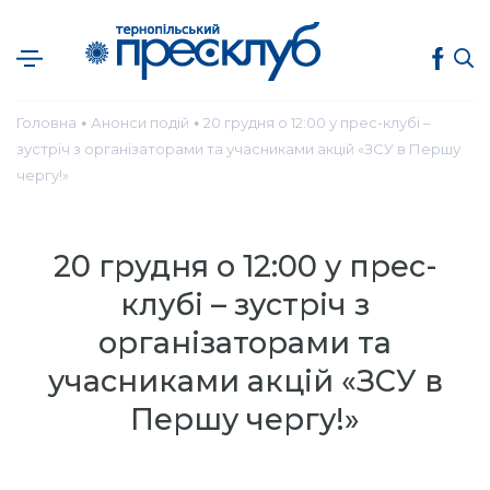
Головна
Анонси подій
20 грудня о 12:00 у прес-клубі –
●
●
зустріч з організаторами та учасниками акцій «ЗСУ в Першу
чергу!»
20 грудня о 12:00 у прес-
клубі – зустріч з
організаторами та
учасниками акцій «ЗСУ в
Першу чергу!»