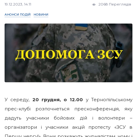
19.12.2023, 14:11
2068 Переглядів
АНОНСИ ПОДІЙ
НОВИНИ
У середу,
20 грудня, о 12.00
у Тернопільському
прес-клубі розпочнеться пресконференція, яку
дадуть учасники бойових дій і волонтери –
організатори і учасники акцій протесту «ЗСУ в
Першу чергу!». Вони розкажуть журналістам, чому і