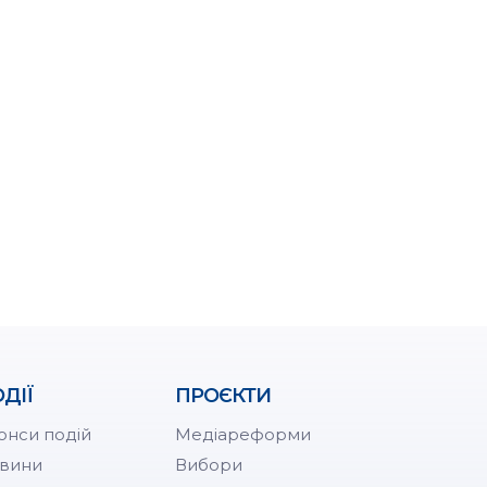
ДІЇ
ПРОЄКТИ
онси подій
Медіареформи
вини
Вибори