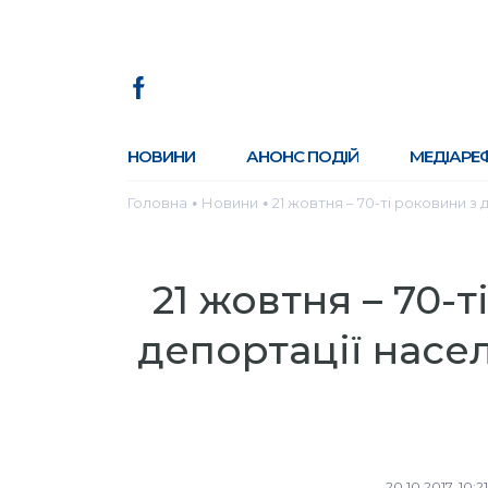
НОВИНИ
АНОНС ПОДІЙ
МЕДІАРЕ
Головна
Новини
21 жовтня – 70-ті роковини з
●
●
21 жовтня – 70-
депортації насе
20.10.2017, 10:21