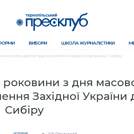
ФОРМИ
ВИБОРИ
ШКОЛА ЖУРНАЛІСТИКИ
М
 дня масової депортації населення Західної України до Сибіру
ті роковини з дня масов
лення Західної України 
Сибіру
НОВИНИ
209 Переглядів