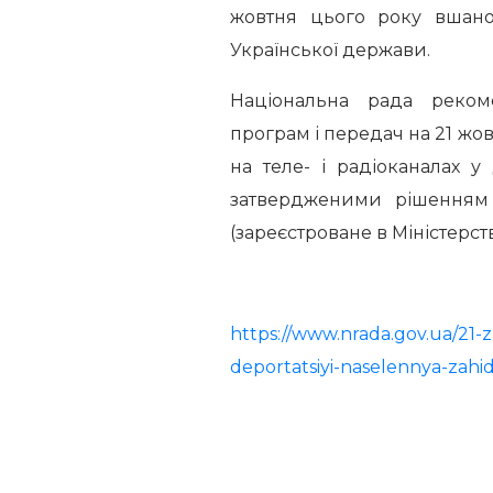
жовтня цього року вшанову
Української держави.
Національна рада реком
програм і передач на 21 жо
на теле- і радіоканалах у 
затвердженими рішенням 
(зареєстроване в Міністерстві
https://www.nrada.gov.ua/21-
deportatsiyi-naselennya-zahid