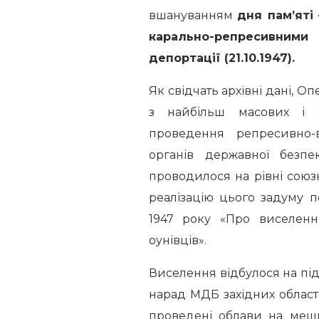
вшануванням
дня пам’яті
карально-репресивними
депортації (21.10.1947).
Як свідчать архівні дані, Оп
з найбільш масових і о
проведення репресивно-
органів державної безп
проводилося на рівні сою
реалізацію цього задуму п
1947 року «Про виселенн
оунівців».
Виселення відбулося на під
нарад МДБ західних областе
проведені облави на мешк