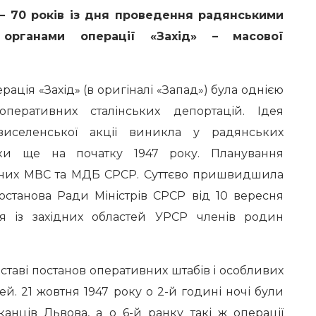
 – 70 років із дня проведення радянськими
 органами операції «Захід» – масової
ерація «Захід» (в оригіналі «Запад») була однією
перативних сталінських депортацій. Ідея
виселенської акції виникла у радянських
еки ще на початку 1947 року. Планування
зних МВС та МДБ СРСР. Суттєво пришвидшила
останова Ради Міністрів СРСР від 10 вересня
я із західних областей УРСР членів родин
ставі постанов оперативних штабів і особливих
й. 21 жовтня 1947 року о 2-й годині ночі були
анців Львова, а о 6-й ранку такі ж операції