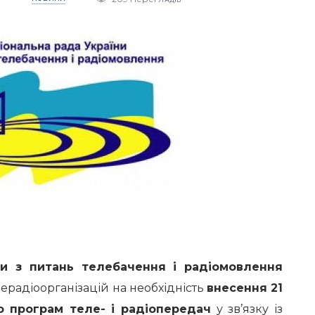
ни з питань телебачення і радіомовлення
лерадіоорганізацій на необхідність
внесення 21
о програм теле- і радіопередач
у зв’язку із