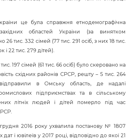
України це була справжня етнодемографічна
 західних областей України (за винятком
26 тис. 332 сімей (77 тис. 291 осіб, з них 18 тис.
к і 22 тис. 279 дітей).
ис. 197 сімей (61 тис. 66 осіб) було скеровано на
вість східних районів СРСР, решту – 5 тис. 264
) відправили в Омську область, де надалі
ромислових підприємствах та в сільському
лених літніх людей і дітей померло під час
СРСР.
 грудня 2016 року ухвалила постанову № 1807
дат і ювілеїв у 2017 році, відповідно до якої 21