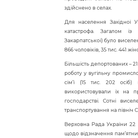
здійснено в селах.
Для населення Західної 
катастрофа. Загалом із
Закарпатської) було виселено 
866 чоловіків, 35 тис. 441 жіно
Більшість депортованих – 21 т
роботу у вугільну промисло
сім’ї (15 тис. 202 осіб
використовували їх на п
господарстві. Сотні висе
транспортування на північ 
Верховна Рада України 22
щодо відзначення пам’ятних 