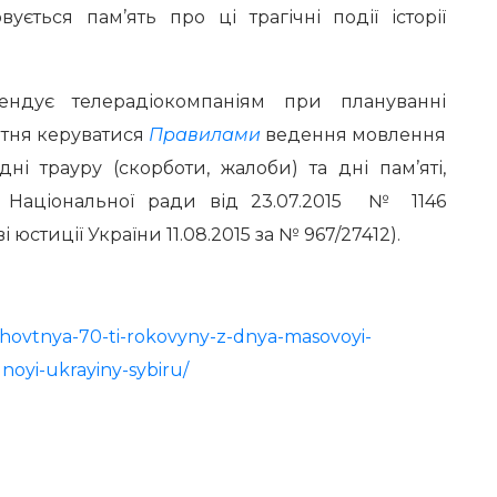
ється пам’ять про ці трагічні події історії
ендує телерадіокомпаніям при плануванні
втня керуватися
Правилами
ведення мовлення
дні трауру (скорботи, жалоби) та дні пам’яті,
Національної ради від 23.07.2015 № 1146
 юстиції України 11.08.2015 за № 967/27412).
zhovtnya-70-ti-rokovyny-z-dnya-masovoyi-
noyi-ukrayiny-sybiru/