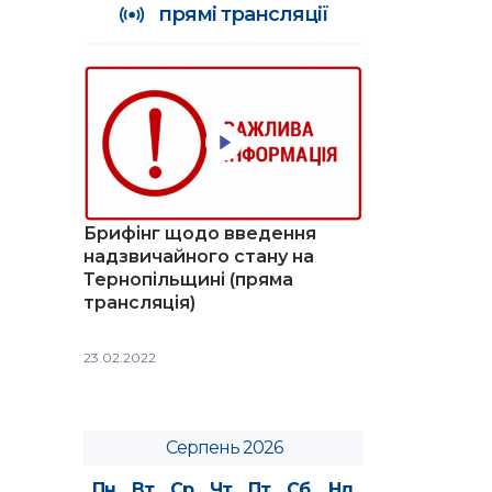
прямі трансляції
Брифінг щодо введення
надзвичайного стану на
Тернопільщині (пряма
трансляція)
23.02.2022
Серпень 2026
Пн
Вт
Ср
Чт
Пт
Сб
Нд