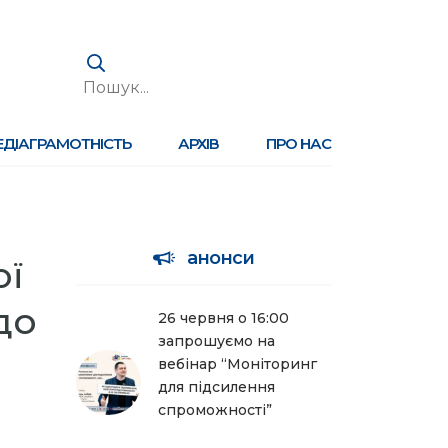
ЕДІАГРАМОТНІСТЬ
АРХІВ
ПРО НАС
анонси
ої
до
26 червня о 16:00
запрошуємо на
вебінар “Моніторинг
для підсилення
спроможності”