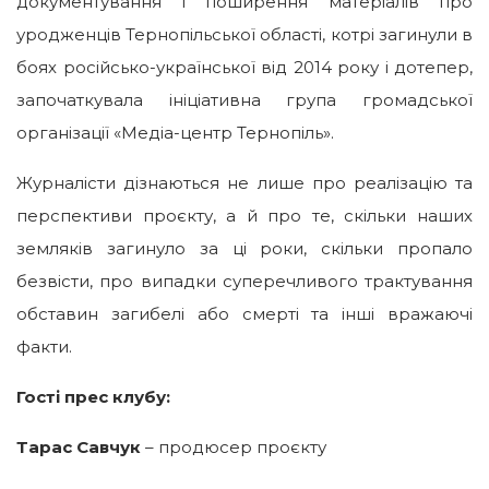
документування і поширення матеріалів про
уродженців Тернопільської області, котрі загинули в
боях російсько-української від 2014 року і дотепер,
започаткувала ініціативна група громадської
організації «Медіа-центр Тернопіль».
Журналісти дізнаються не лише про реалізацію та
перспективи проєкту, а й про те, скільки наших
земляків загинуло за ці роки, скільки пропало
безвісти, про випадки суперечливого трактування
обставин загибелі або смерті та інші вражаючі
факти.
Гості прес клубу:
Тарас Савчук
– продюсер проєкту