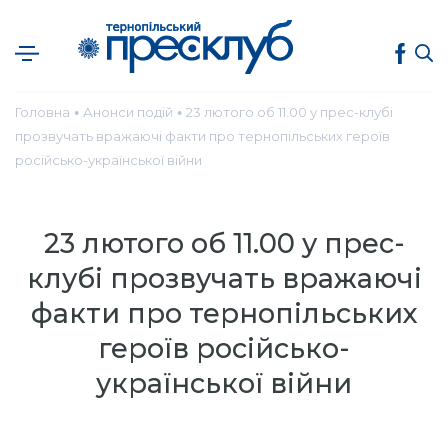
Головна
Анонси подій
23 лютого об 11.00 у прес-клубі
●
●
прозвучать вражаючі факти про тернопільських героїв
російсько-української війни
23 лютого об 11.00 у прес-
клубі прозвучать вражаючі
факти про тернопільських
героїв російсько-
української війни