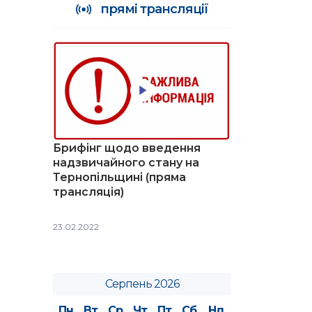
прямі трансляції
Брифінг щодо введення
надзвичайного стану на
Тернопільщині (пряма
трансляція)
23.02.2022
Серпень 2026
Пн
Вт
Ср
Чт
Пт
Сб
Нд