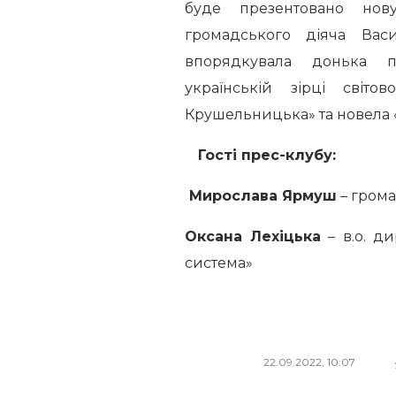
буде презентовано нову
громадського діяча Вас
впорядкувала донька п
українській зірці світ
Крушельницька» та новела 
Гості прес-клубу:
Мирослава Ярмуш
– грома
Оксана Лехіцька
– в.о. ди
система»
22.09.2022, 10:07