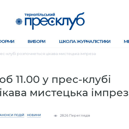
ФОРМИ
ВИБОРИ
ШКОЛА ЖУРНАЛІСТИКИ
М
прес-клубі розпочнеться цікава мистецька імпреза
об 11.00 у прес-клубі
ікава мистецька імпрез
АНОНСИ ПОДІЙ
НОВИНИ
2826 Переглядів