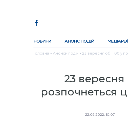
НОВИНИ
АНОНС ПОДІЙ
МЕДІАРЕ
Головна
Анонси подій
23 вересня об 11.00 у 
●
●
23 вересня 
розпочнеться ц
22.09.2022, 10:07