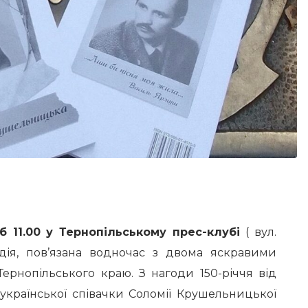
б 11.00 у Тернопільському прес-клубі
( вул.
одія, пов’язана водночас з двома яскравими
рнопільського краю. З нагоди 150-річчя від
української співачки Соломії Крушельницької