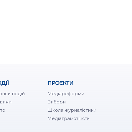
ДІЇ
ПРОЄКТИ
онси подій
Медіареформи
вини
Вибори
то
Школа журналістики
Медіаграмотність