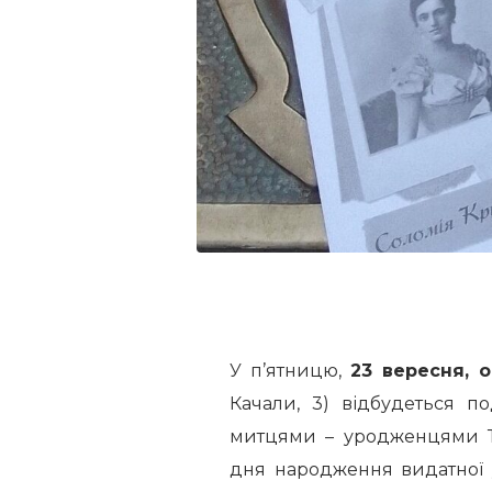
У п’ятницю,
23 вересня, о
Качали, 3) відбудеться п
митцями – уродженцями Те
дня народження видатної 