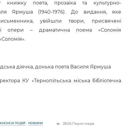
 книжку поета, прозаїка та культурно-
иля Ярмуша (1940-1976). До видання, яке
исьменника, увійшли твори, присвячені
ової опери – драматична поема «Соломія
«Соломія».
дська діячка, донька поета Василя Ярмуша
ректора КУ «Тернопільська міська бібліотечна
АНОНСИ ПОДІЙ
НОВИНИ
2826 Переглядів