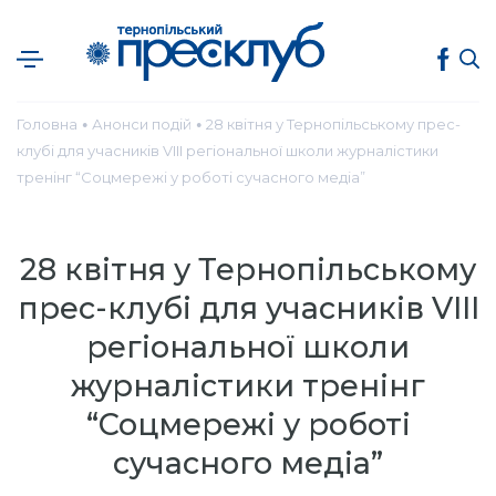
Головна
Анонси подій
28 квітня у Тернопільському прес-
●
●
клубі для учасників VIII регіональної школи журналістики
тренінг “Соцмережі у роботі сучасного медіа”
28 квітня у Тернопільському
прес-клубі для учасників VIII
регіональної школи
журналістики тренінг
“Соцмережі у роботі
сучасного медіа”