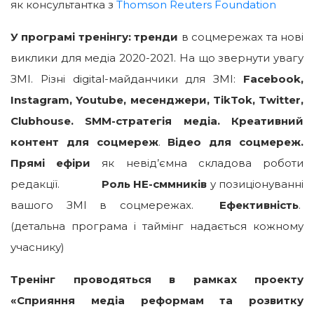
як консультантка з
Thomson Reuters Foundation
У програмі тренінгу: т
ренди
в соцмережах та нові
виклики для медіа 2020-2021. На що звернути увагу
ЗМІ. Різні digital-майданчики для ЗМІ:
Facebook,
Instagram, Youtube, месенджери, TikTok, Twitter,
Clubhouse. SMM-стратегія медіа.
Креативний
контент для соцмереж
.
Відео для соцмереж.
Прямі ефіри
як невід’ємна складова роботи
редакції.
Роль НЕ-сммників
у позиціонуванні
вашого ЗМІ в соцмережах.
Ефективність
.
(детальна програма і таймінг надається кожному
учаснику)
Тренінг проводяться в рамках проекту
«Сприяння медіа реформам та розвитку