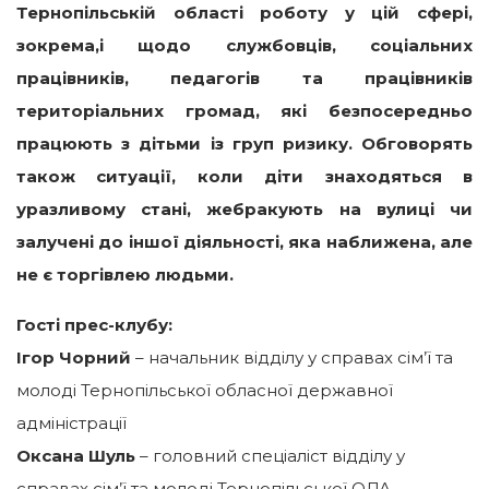
Тернопільській області роботу у цій сфері,
зокрема,і щодо службовців, соціальних
працівників, педагогів та працівників
територіальних громад, які безпосередньо
працюють з дітьми із груп ризику. Обговорять
також ситуації, коли діти знаходяться в
уразливому стані, жебракують на вулиці чи
залучені до іншої діяльності, яка наближена, але
не є торгівлею людьми.
Гості прес-клубу:
Ігор Чорний
– начальник відділу у справах сім’ї та
молоді Тернопільської обласної державної
адміністрації
Оксана Шуль
– головний спеціаліст відділу у
справах сім’ї та молоді Тернопільської ОДА