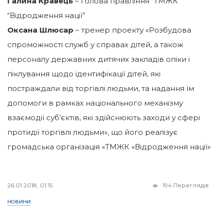
Галина Кравець
– голова правління “ТМЖК
“Відродження нації”
Оксана Шлюсар
– тренер проекту «Розбудова
спроможності служб у справах дітей, а також
персоналу державних дитячих закладів опіки і
піклування щодо ідентифікації дітей, які
постраждали від торгівлі людьми, та надання їм
допомоги в рамках національного механізму
взаємодії суб’єктів, які здійснюють заходи у сфері
протидії торгівлі людьми», що його реалізує
громадська організація «ТМЖК «Відродження нації»
26.01.2018, 01:15
194 Переглядів
НОВИНИ