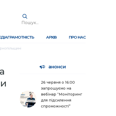
ЕДІАГРАМОТНІСТЬ
АРХІВ
ПРО НАС
ернопільщині
анонси
а
ми
26 червня о 16:00
запрошуємо на
вебінар “Моніторинг
для підсилення
спроможності”