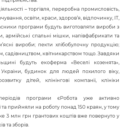
 підприємства.
льності – торгівля, переробна промисловість,
ування, освіти, краси, здоров’я, відпочинку, ІТ,
часники програми будуть виготовляти вироби з
и, армійські спальні мішки, напівфабрикати та
м’ясні вироби; пекти хлібобулочну продукцію;
, садівництвом, квітникарством тощо. Завдяки
льщині будуть екоферма «Веселі козенята»,
а України, будинок для людей похилого віку,
озвитку дітей, клінінгові компанії, клініки
періодів програми єРобота уже активно
еї та прийняли на роботу понад 150 краян, у тому
же 3 млн грн грантових коштів вже повернуто у
в та зборів.