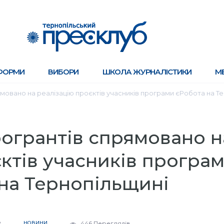
ФОРМИ
ВИБОРИ
ШКОЛА ЖУРНАЛІСТИКИ
М
ямовано на реалізацію проєктів учасників програми єРобота на Т
рогрантів спрямовано н
ктів учасників програ
на Тернопільщині
2
НОВИНИ
446 Переглядів