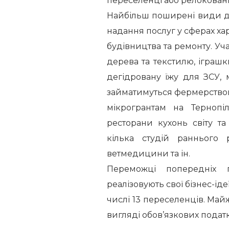
переселенці або релоковані
Найбільш поширені види дія
надання послуг у сферах харч
будівництва та ремонту. У
дерева та текстилю, іграшк
дегідровану їжу для ЗСУ, 
займатимуться фермерством
мікрогрантам на Тернопі
ресторани кухонь світу т
кілька студій раннього р
ветмедицини та ін.
Переможці попередніх 
реалізовують свої бізнес-ід
числі 13 переселенців. Май
вигляді обов’язкових податкі