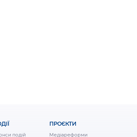
ДІЇ
ПРОЄКТИ
онси подій
Медіареформи