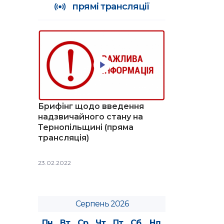
прямі трансляції
Брифінг щодо введення
надзвичайного стану на
Тернопільщині (пряма
трансляція)
23.02.2022
Серпень 2026
Пн
Вт
Ср
Чт
Пт
Сб
Нд