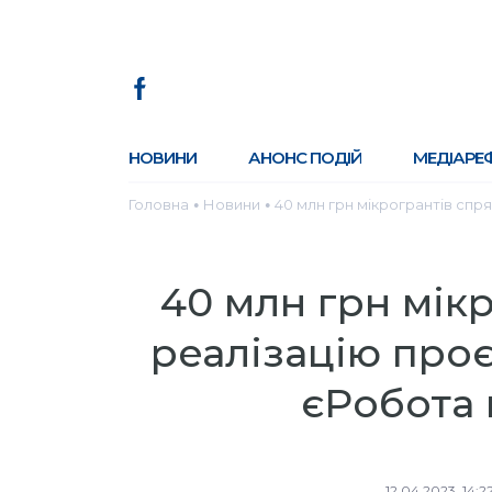
НОВИНИ
АНОНС ПОДІЙ
МЕДІАРЕ
Головна
Новини
40 млн грн мікрогрантів спр
●
●
40 млн грн мік
реалізацію проє
єРобота 
12.04.2023, 14:2