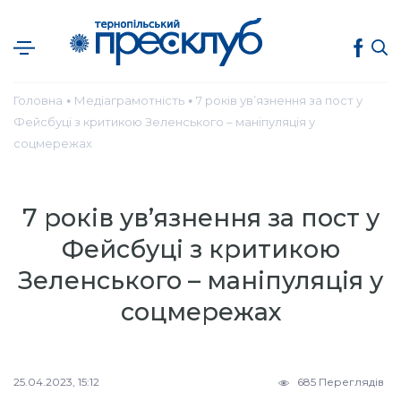
Головна
Медіаграмотність
7 років ув’язнення за пост у
●
●
Фейсбуці з критикою Зеленського – маніпуляція у
соцмережах
7 років ув’язнення за пост у
Фейсбуці з критикою
Зеленського – маніпуляція у
соцмережах
25.04.2023, 15:12
685 Переглядів