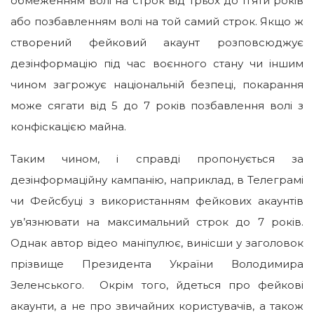
обмеженням волі на строк від трьох до п’яти років
або позбавленням волі на той самий строк. Якщо ж
створений фейковий акаунт розповсюджує
дезінформацію під час воєнного стану чи іншим
чином загрожує національній безпеці, покарання
може сягати від 5 до 7 років позбавлення волі з
конфіскацією майна.
Таким чином, і справді пропонується за
дезінформаційну кампанію, наприклад, в Телеграмі
чи Фейсбуці з використанням фейкових акаунтів
ув’язнювати на максимальний строк до 7 років.
Однак автор відео маніпулює, винісши у заголовок
прізвище Президента України Володимира
Зеленського. Окрім того, йдеться про фейкові
акаунти, а не про звичайних користувачів, а також