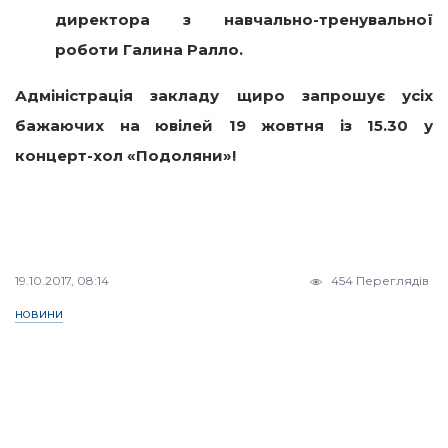
директора з навчально-тренувальної
роботи Галина Ралло.
Адміністрація закладу щиро запрошує усіх
бажаючих на ювілей 19 жовтня із 15.30 у
концерт-хол «Подоляни»!
19.10.2017, 08:14
454 Переглядів
НОВИНИ