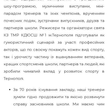
шоу-програмою, музичними виступами, міні-
парадом тренерів та їхніх чемпіонів, врученням
почесних подяк, зустрічами випускників, друзів та
партнерів школи. Режисери та організатори свята
КЗ ТМР КДЮСШ №1 м.Тернополя підготували як
гумористичний сценарій за участі професійних
акторів, що по своєму покажуть кожен вид спорту,
так і урочисту частину із вшануванням ветеранів,
кращих спортсменів школи, партнерів та людей, які
зробили чималий вклад у розвиток спорту в
Тернополі.
За 70 років існування закладу, наші тренери
зуміли гідно продовжити та якісно розвинути
справу засновників школи. Ми маємо чим