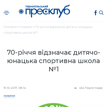
Головна
Новини
70-річчя відзначає дитячо-юнацька
●
●
спортивна школа №1
70-річчя відзначає дитячо-
юнацька спортивна школа
№1
19.10.2017, 08:14
454 Переглядів
НОВИНИ