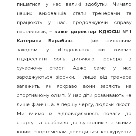
пишатися, у нас великі здобутки. Чимало
наших вихованців стали тренерами та
працюють у нас, продовжуючи справу
наставників, –
каже директор КДЮСШ №1
Катерина Барабаш
. – Цим святковим
заходом у «Подолянах» ми хочемо
підкреслити роль дитячого тренера в
сучасному спорті. Адже саме у нас
зароджуються зірочки, і лише від тренера
залежить, як яскраво вони засяють на
спортивному олімпі. У нас діти розвивають не
лише фізичні, а, в першу чергу, людські якості.
Ми вчимо їх відповідальності, поваги до
спорту, та особливо до суперників, з якими
юним спортсменам доводиться конкурувати